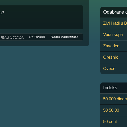
Odabrane de
ra?
Živi i radi u
Vudu supa
pre 18 godina
DziDza88
Nema komentara
Zaveden
Orešnik
Cveće
Indeks
50 000 dinar
50 50 90
50 cent