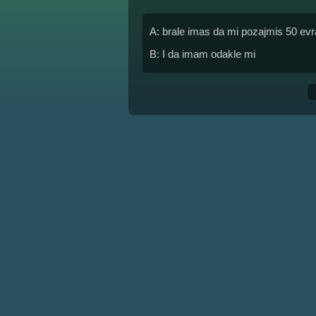
A: brale imas da mi pozajmis 50 ev
B: I da imam odakle mi