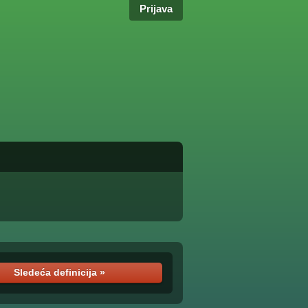
Prijava
Sledeća definicija »