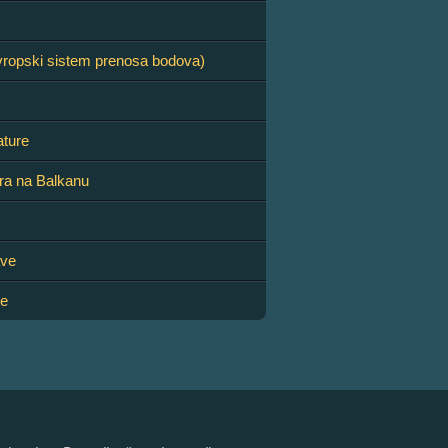
ropski sistem prenosa bodova)
ature
ra na Balkanu
ave
ve