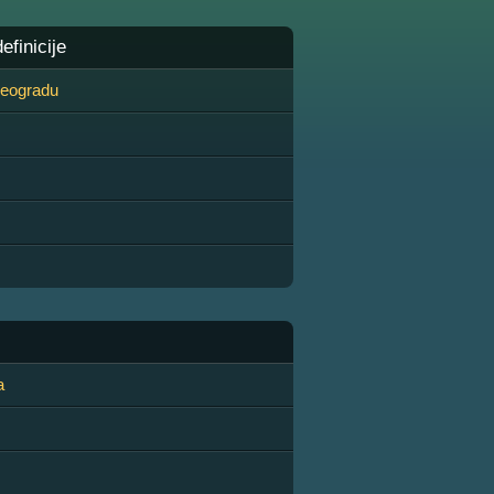
finicije
 Beogradu
a