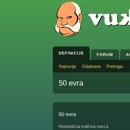
DEFINICIJE
FORUM
A
Najnovije
Odabrane
Pretraga
50 evra
50 evra
Nedostižna količina novca