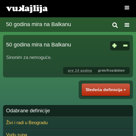
50 godina mira na Balkanu
50 godina mira na Balkanu
Sinonim za nemoguće.
pre 14 godina
grim/frostbitten
Sledeća definicija »
Odabrane definicije
Živi i radi u Beogradu
Vudu supa