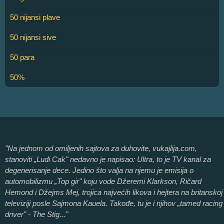
50 nijansi plave
50 nijansi sive
50 para
50%
"Na jednom od omiljenih sajtova za duhovite, vukajlija.com,
stanoviti „Ludi Cak" nedavno je napisao: Ultra, to je TV kanal za
degenerisanje dece. Jedino što valja na njemu je emisija o
automobilizmu „Top gir" koju vode Džeremi Klarkson, Ričard
Hemond i Džejms Mej, trojica najvećih likova i hejtera na britanskoj
televiziji posle Sajmona Kauela. Takođe, tu je i njihov „tamed racing
driver" - The Stig..."