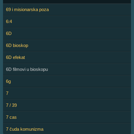
69 i misionarska poza
6:4
6D
6D bioskop
6D efekat
6D filmovi u bioskopu
6g
7
7 / 39
7 cas
7 čuda komunizma