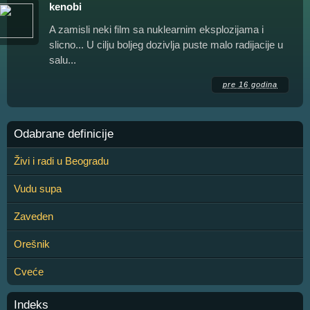
kenobi
A zamisli neki film sa nuklearnim eksplozijama i
slicno... U cilju boljeg dozivlja puste malo radijacije u
salu...
pre 16 godina
Odabrane definicije
Živi i radi u Beogradu
Vudu supa
Zaveden
Orešnik
Cveće
Indeks