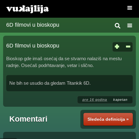
6D filmovi u bioskopu
6D filmovi u bioskopu
Bioskop gde imaš osećaj da se stvarno nalaziš na mestu
radnje. Osećaš podrhtavanje, vetar i slično.
Ne bih se usudio da gledam Titankik 6D.
pre 16 godina
kapetan
Komentari
Sledeća definicija »