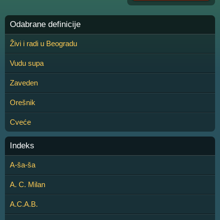
Odabrane definicije
Živi i radi u Beogradu
Vudu supa
Zaveden
Orešnik
Cveće
Indeks
A-ša-ša
A. C. Milan
A.C.A.B.