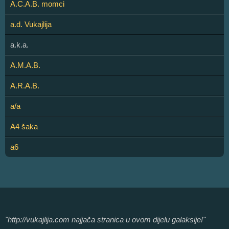
A.C.A.B. momci
a.d. Vukajlija
a.k.a.
A.M.A.B.
A.R.A.B.
a/a
A4 šaka
a6
"http://vukajlija.com najjača stranica u ovom dijelu galaksije!"