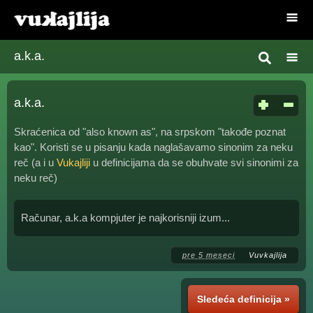
a.k.a.
a.k.a.
Skraćenica od "also known as", na srpskom "takođe poznat
kao". Koristi se u pisanju kada naglašavamo sinonim za neku
reč (a i u
Vukajliji
u definicijama da se obuhvate svi sinonimi za
neku reč)
Računar, a.k.a kompjuter je najkorisniji izum...
pre 5 meseci
Vuvkajlija
Sledeća definicija »