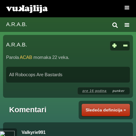
A.R.A.B.
A.R.A.B.
Parola
ACAB
momaka 22 veka.
All Robocops Are Bastards
pre 16 godina
punker
Komentari
Sledeća definicija »
Valkyrie991