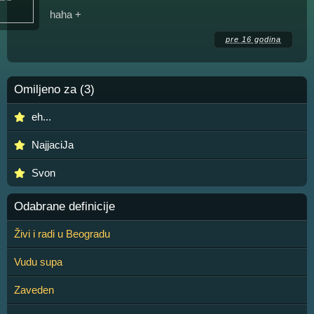
haha +
pre 16 godina
Omiljeno za (3)
eh...
NajjaciJa
Svon
Odabrane definicije
Živi i radi u Beogradu
Vudu supa
Zaveden