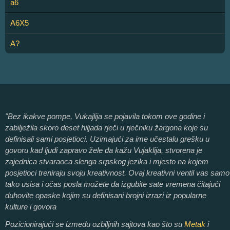
a6
A6X5
A?
"Bez ikakve pompe, Vukajlija se pojavila tokom ove godine i
zabilježila skoro deset hiljada rječi u rječniku žargona koje su
definisali sami posjetioci. Uzimajući za ime učestalu grešku u
govoru kad ljudi zapravo žele da kažu Vujaklija, stvorena je
zajednica stvaraoca slenga srpskog jezika i mjesto na kojem
posjetioci treniraju svoju kreativnost. Ovaj kreativni ventil vas samo
tako usisa i očas posla možete da izgubite sate vremena čitajući
duhovite opaske kojim su definisani brojni izrazi iz popularne
kulture i govora
Pozicionirajući se između ozbiljnih sajtova kao što su
Metak
i