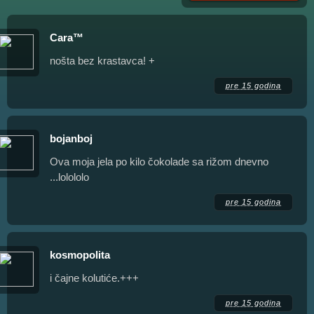
Cara™
nošta bez krastavca! +
pre 15 godina
bojanboj
Ova moja jela po kilo čokolade sa rižom dnevno
...lolololo
pre 15 godina
kosmopolita
i čajne kolutiće.+++
pre 15 godina