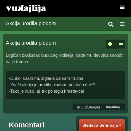
Akcija urodila plodom
Akcija urodila plodom
Logičan zaključak budućeg roditelja, kada mu devojka saopšti
da je trudna.
-Dušo, kasni mi, izgleda da sam trudna.
-Znači akcija je urodila plodom, postaću ćale?!
-Tako je dušo, aj' trk po teglu krastavca!
pre 15 godina
bojanboj
Komentari
Sledeća definicija »