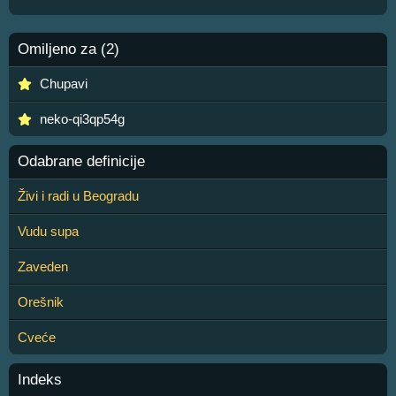
Omiljeno za (2)
Chupavi
neko-qi3qp54g
Odabrane definicije
Živi i radi u Beogradu
Vudu supa
Zaveden
Orešnik
Cveće
Indeks