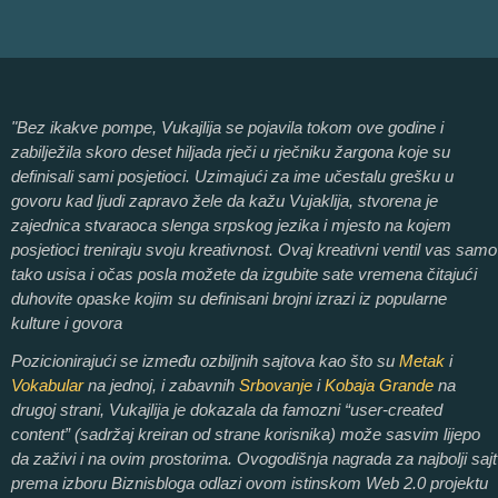
"Bez ikakve pompe, Vukajlija se pojavila tokom ove godine i
zabilježila skoro deset hiljada rječi u rječniku žargona koje su
definisali sami posjetioci. Uzimajući za ime učestalu grešku u
govoru kad ljudi zapravo žele da kažu Vujaklija, stvorena je
zajednica stvaraoca slenga srpskog jezika i mjesto na kojem
posjetioci treniraju svoju kreativnost. Ovaj kreativni ventil vas samo
tako usisa i očas posla možete da izgubite sate vremena čitajući
duhovite opaske kojim su definisani brojni izrazi iz popularne
kulture i govora
Pozicionirajući se između ozbiljnih sajtova kao što su
Metak
i
Vokabular
na jednoj, i zabavnih
Srbovanje
i
Kobaja Grande
na
drugoj strani, Vukajlija je dokazala da famozni “user-created
content” (sadržaj kreiran od strane korisnika) može sasvim lijepo
da zaživi i na ovim prostorima. Ovogodišnja nagrada za najbolji sajt
prema izboru Biznisbloga odlazi ovom istinskom Web 2.0 projektu