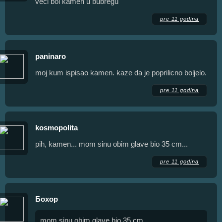
veći bol kamen u bubregu
pre 11 godina
paninaro
moj kum ispisao kamen. kaze da je poprilicno boljelo.
pre 11 godina
kosmopolita
pih, kamen... mom sinu obim glave bio 35 cm...
pre 11 godina
Бохор
mom sinu obim glave bio 35 cm...