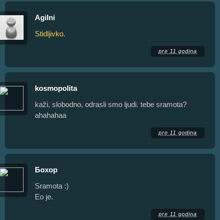
Agilni
Stidljivko
.
pre 11 godina
kosmopolita
kaži, slobodno, odrasli smo ljudi. tebe sramota?
ahahahaa
pre 11 godina
Бохор
Sramota :)
Eo je.
pre 11 godina