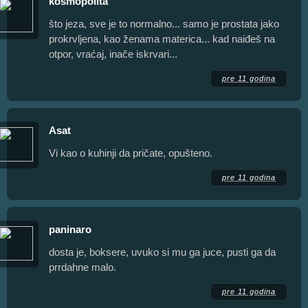
kosmopolita
što jeza, sve je to normalno... samo je prostata jako
prokrvljena, kao ženama materica... kad naiđeš na
otpor, vraćaj, inače iskrvari...
pre 11 godina
Asat
Vi kao o kuhinji da pričate, opušteno.
pre 11 godina
paninaro
dosta je, boksere, uvuko si mu ga juce, pusti ga da
prrdahne malo.
pre 11 godina