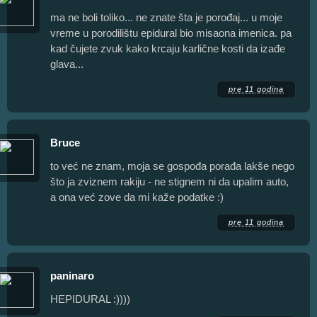
ma ne boli toliko... ne znate šta je porođaj... u moje
vreme u porodilištu epidural bio misaona imenica. pa
kad čujete zvuk kako krcaju karlične kosti da izađe
glava...
pre 11 godina
Bruce
to već ne znam, moja se gospođa porađa lakše nego
što ja zviznem rakiju - ne stignem ni da upalim auto,
a ona već zove da mi kaže podatke :)
pre 11 godina
paninaro
HEPIDURAL :))))