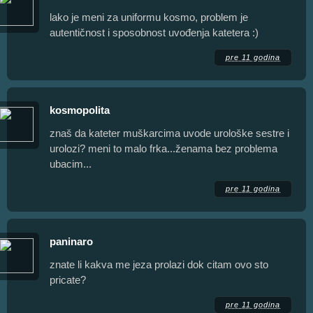
lako je meni za uniformu kosmo, problem je
autentičnost i sposobnost uvođenja katetera :)
pre 11 godina
kosmopolita
znaš da kateter muškarcima uvode urološke sestre i
urolozi? meni to malo frka...ženama bez problema
ubacim...
pre 11 godina
paninaro
znate li kakva me jeza prolazi dok citam ovo sto
pricate?
pre 11 godina