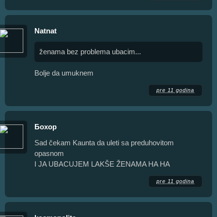
Natnat
ženama bez problema ubacim...
Bolje da umuknem
pre 11 godina
Бохор
Sad čekam Kaunta da uleti sa preduhovitom
opasnom
I JA UBACUJEM LAKŠE ŽENAMA HA HA
pre 11 godina