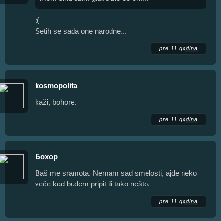
:(
Setih se sada one narodne...
pre 11 godina
kosmopolita
kaži, bohore.
pre 11 godina
Бохор
Baš me sramota. Nemam sad smelosti, ajde neko
veče kad budem pripit ili tako nešto.
pre 11 godina