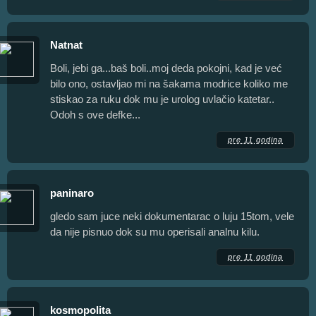
Natnat
Boli, jebi ga...baš boli..moj deda pokojni, kad je već
bilo ono, ostavljao mi na šakama modrice koliko me
stiskao za ruku dok mu je urolog uvlačio katetar..
Odoh s ove defke...
pre 11 godina
paninaro
gledo sam juce neki dokumentarac o luju 15tom, vele
da nije pisnuo dok su mu operisali analnu kilu.
pre 11 godina
kosmopolita