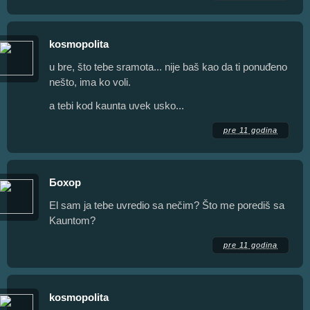
kosmopolita
u bre, što tebe sramota... nije baš kao da ti ponuđeno
nešto, ima ko voli.
a tebi kod kaunta uvek usko...
pre 11 godina
Бохор
El sam ja tebe uvredio sa nečim? Što me porediš sa
Kauntom?
pre 11 godina
kosmopolita