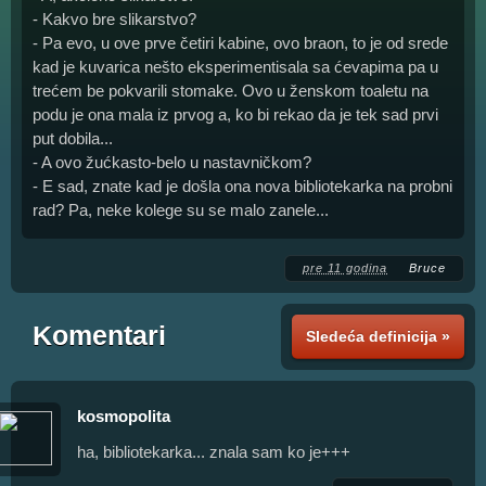
- Kakvo bre slikarstvo?
- Pa evo, u ove prve četiri kabine, ovo braon, to je od srede
kad je kuvarica nešto eksperimentisala sa ćevapima pa u
trećem be pokvarili stomake. Ovo u ženskom toaletu na
podu je ona mala iz prvog a, ko bi rekao da je tek sad prvi
put dobila...
- A ovo žućkasto-belo u nastavničkom?
- E sad, znate kad je došla ona nova bibliotekarka na probni
rad? Pa, neke kolege su se malo zanele...
pre 11 godina
Bruce
Komentari
Sledeća definicija »
kosmopolita
ha, bibliotekarka... znala sam ko je+++