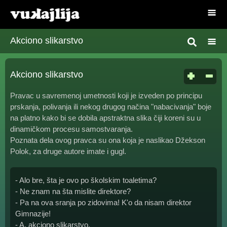
Akciono slikarstvo
Akciono slikarstvo
Pravac u savremenoj umetnosti koji je izveden po principu
prskanja, polivanja ili nekog drugog načina "nabacivanja" boje
na platno kako bi se dobila apstraktna slika čiji koreni su u
dinamičkom procesu samostvaranja.
Poznata dela ovog pravca su ona koja je naslikao Džekson
Polok, za druge autore imate i gugl.
- Alo bre, šta je ovo po školskim toaletima?
- Ne znam na šta mislite direktore?
- Pa na ova sranja po zidovima! K'o da nisam direktor
Gimnazije!
- A, akciono slikarstvo.