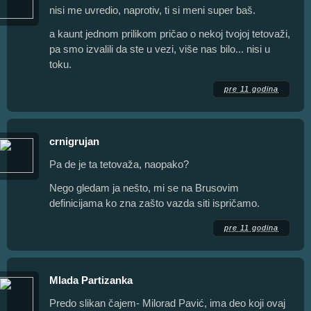
nisi me uvredio, naprotiv, ti si meni super baš.
a kaunt jednom prilikom pričao o nekoj tvojoj tetovaži,
pa smo izvalili da ste u vezi, više nas bilo... nisi u
toku.
pre 11 godina
crnigrujan
Pa de je ta tetovaža, naopako?
Nego gledam ja nešto, mi se na Brusovim
definicijama ko zna zašto vazda siti ispričamo.
pre 11 godina
Mlada Partizanka
Predo slikan čajem- Milorad Pavić, ima deo koji ovaj