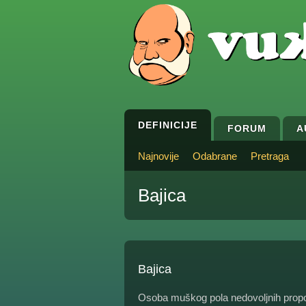
DEFINICIJE
FORUM
A
Najnovije
Odabrane
Pretraga
Bajica
Bajica
Osoba muškog pola nedovoljnih proporc