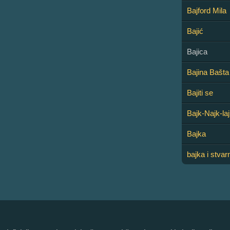
Bajford Mila
Bajić
Bajica
Bajina Bašta
Bajiti se
Bajk-Najk-la
Bajka
bajka i stvar