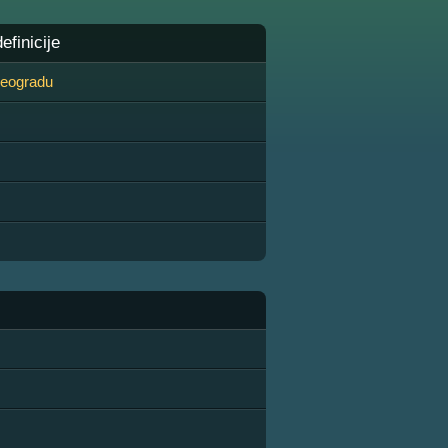
finicije
 Beogradu