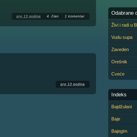
Odabrane de
pre 13 godina
4. član
1 komentar
Živi i radi u
Vudu supa
Zaveden
Orešnik
Cveće
pre 13 godina
Indeks
Bajdžulani
Baje
Bajegim