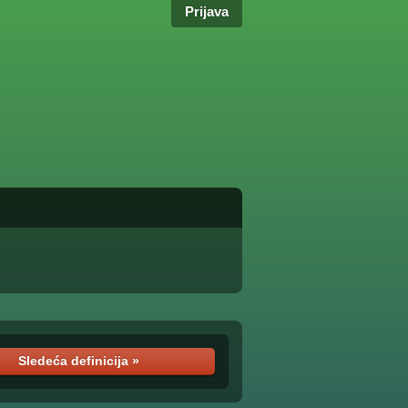
Prijava
Sledeća definicija »