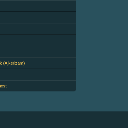
jk (Ajkerizam)
nost