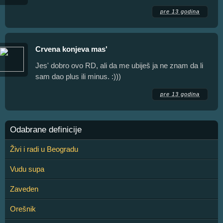
pre 13 godina
Crvena konjeva mas'
Jes' dobro ovo RD, ali da me ubiješ ja ne znam da li
sam dao plus ili minus. :)))
pre 13 godina
Odabrane definicije
Živi i radi u Beogradu
Vudu supa
Zaveden
Orešnik