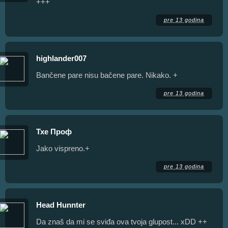
+++
pre 13 godina
highlander007
Bančene pare nisu bačene pare. Nikako. +
pre 13 godina
Тхе Проф
Jako vispreno.+
pre 13 godina
Head Hunnter
Da znaš da mi se sviđa ova tvoja glupost... xDD ++