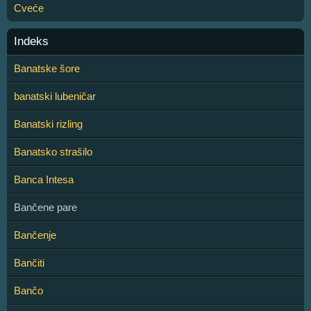
Cveće
Indeks
Banatske šore
banatski lubeničar
Banatski rizling
Banatsko strašilo
Banca Intesa
Bančene pare
Bančenje
Bančiti
Bančo