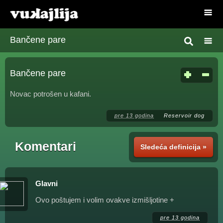
Bančene pare
Bančene pare
Novac potrošen u kafani.
pre 13 godina
Reservoir dog
Komentari
Sledeća definicija »
Glavni
Ovo poštujem i volim ovakve izmišljotine +
pre 13 godina