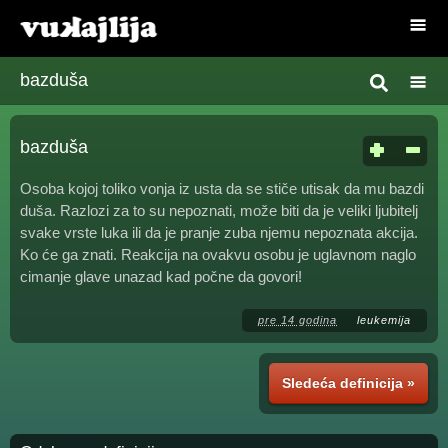
bazduša
bazduša
Osoba kojoj toliko vonja iz usta da se stiče utisak da mu bazdi
duša. Razlozi za to su nepoznati, može biti da je veliki ljubitelj
svake vrste luka ili da je pranje zuba njemu nepoznata akcija.
Ko će ga znati. Reakcija na ovakvu osobu je uglavnom naglo
cimanje glave unazad kad počne da govori!
pre 14 godina
leukemija
Sledeća definicija »