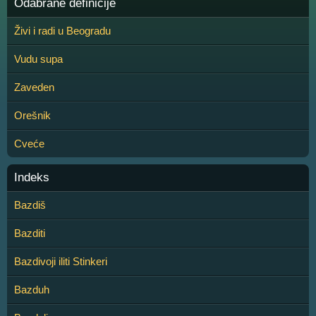
Odabrane definicije
Živi i radi u Beogradu
Vudu supa
Zaveden
Orešnik
Cveće
Indeks
Bazdiš
Bazditi
Bazdivoji iliti Stinkeri
Bazduh