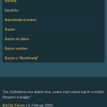
Bazdulj
bazduša
Bazedovljeva bolest
Bazen
Bazen na dlanu
Bazen sredom
Bazen u "Muslimaniji"
"Da. Definitivno ima dobrih fora, svaka čast onima koji ih smisliše.
Respect Vukajlija."
MyCity Forum
| 4. Februar 2009.