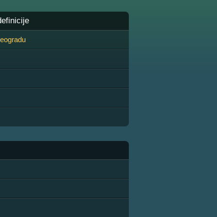
finicije
 Beogradu