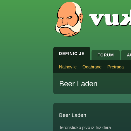
DEFINICIJE
FORUM
A
Najnovije
Odabrane
Pretraga
Beer Laden
Beer Laden
Terorističko pivo iz frižidera