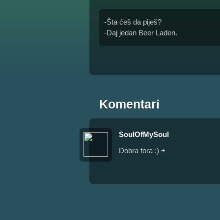
-Šta ćeš da piješ?
-Daj jedan Beer Laden.
Komentari
SoulOfMySoul
Dobra fora :) +