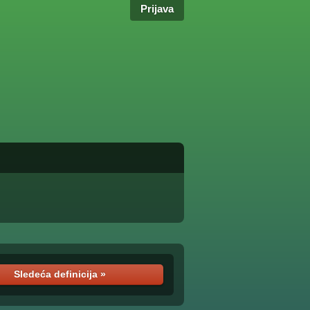
Prijava
Sledeća definicija »