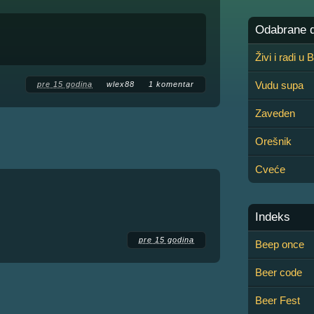
Odabrane de
Živi i radi u
Vudu supa
pre 15 godina
wlex88
1 komentar
Zaveden
Orešnik
Cveće
Indeks
pre 15 godina
Beep once
Beer code
Beer Fest