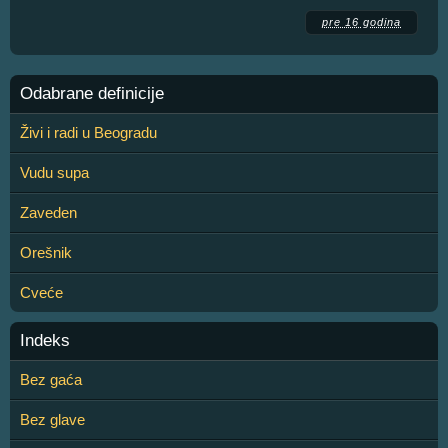
pre 16 godina
Odabrane definicije
Živi i radi u Beogradu
Vudu supa
Zaveden
Orešnik
Cveće
Indeks
Bez gaća
Bez glave