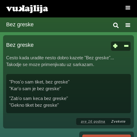
Bez greske
Bez greske
Cesto kada uradite nesto dobro kazete "Bez greske"...
Takodje se moze primenjivatu uz sarkazam.
"Pros'o sam tiket, bez greske"
"Kar'o sam je bez greske"
"Zab'o sam keca bez greske"
"Gekno tiket bez greske"
pre 16 godina
Zvekete