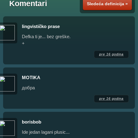
Komentari
Sledeća definicija »
lingvističko prase
Defka ti je... bez greške.
+
pre 16 godina
MOTIKA
добра
pre 16 godina
borisbob
Ide jedan lagani plusic...