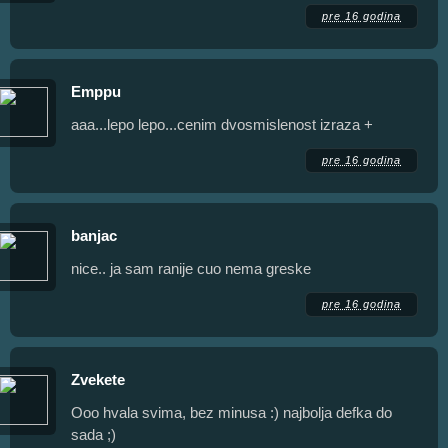
pre 16 godina
Emppu
aaa...lepo lepo...cenim dvosmislenost izraza +
pre 16 godina
banjac
nice.. ja sam ranije cuo nema greske
pre 16 godina
Zvekete
Ooo hvala svima, bez minusa :) najbolja defka do
sada ;)