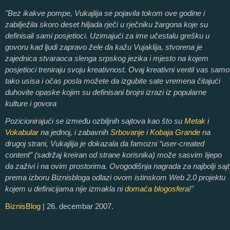
"Bez ikakve pompe, Vukajlija se pojavila tokom ove godine i
zabilježila skoro deset hiljada rječi u rječniku žargona koje su
definisali sami posjetioci. Uzimajući za ime učestalu grešku u
govoru kad ljudi zapravo žele da kažu Vujaklija, stvorena je
zajednica stvaraoca slenga srpskog jezika i mjesto na kojem
posjetioci treniraju svoju kreativnost. Ovaj kreativni ventil vas samo
tako usisa i očas posla možete da izgubite sate vremena čitajući
duhovite opaske kojim su definisani brojni izrazi iz popularne
kulture i govora
Pozicionirajući se između ozbiljnih sajtova kao što su
Metak
i
Vokabular
na jednoj, i zabavnih
Srbovanje
i
Kobaja Grande
na
drugoj strani, Vukajlija je dokazala da famozni “user-created
content” (sadržaj kreiran od strane korisnika) može sasvim lijepo
da zaživi i na ovim prostorima. Ovogodišnja nagrada za najbolji sajt
prema izboru Biznisbloga odlazi ovom istinskom Web 2.0 projektu
kojem u definicijama nije izmakla ni
domaća blogosfera
!"
BiznisBlog
| 26. decembar 2007.