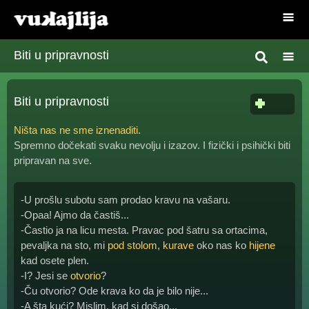
Biti u pripravnosti
Biti u pripravnosti
Ništa nas ne sme iznenaditi
.
Spremno dočekati svaku nevolju i izazov. I fizički i psihički biti
pripravan na sve.
-U prošlu subotu sam prodao kravu na vašaru.
-Opaa! Ajmo da častiš...
-Častio ja na licu mesta. Pravac pod šatru sa ortacima,
pevaljka na sto, mi
pod stolom
,
kurave
oko nas ko
hijene
kad osete plen.
-I? Jesi se
otvorio
?
-Ču otvorio? Ode krava ko da je bilo nije...
-A šta kući? Mislim, kad si došao...