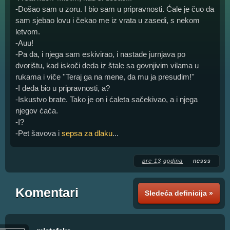
-Došao sam u zoru. I bio sam u pripravnosti. Ćale je čuo da
sam sjebao lovu i čekao me iz vrata u zasedi, s nekom
letvom.
-Auu!
-Pa da, i njega sam eskivirao, i nastade jurnjava po
dvorištu, kad iskoči deda iz štale sa govnjivim vilama u
rukama i viče ''Teraj ga na mene, da mu ja presudim!''
-I deda bio u pripravnosti, a?
-Iskustvo brate. Tako je on i ćaleta sačekivao, a i njega
njegov ćaća.
-I?
-Pet šavova i
sepsa
za dlaku
...
pre 13 godina
nesss
Komentari
Sledeća definicija »