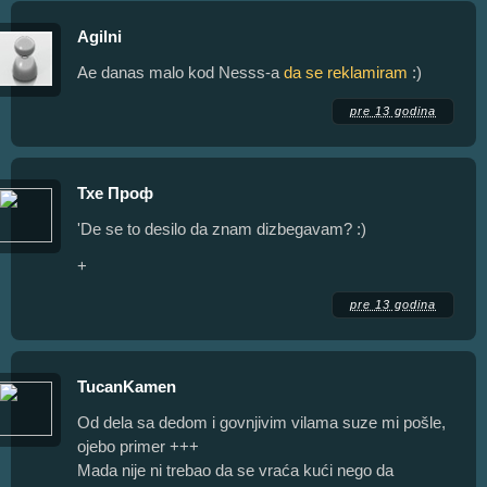
Agilni
Ae danas malo kod Nesss-a
da se reklamiram
:)
pre 13 godina
Тхе Проф
'De se to desilo da znam dizbegavam? :)
+
pre 13 godina
TucanKamen
Od dela sa dedom i govnjivim vilama suze mi pošle,
ojebo primer +++
Mada nije ni trebao da se vraća kući nego da