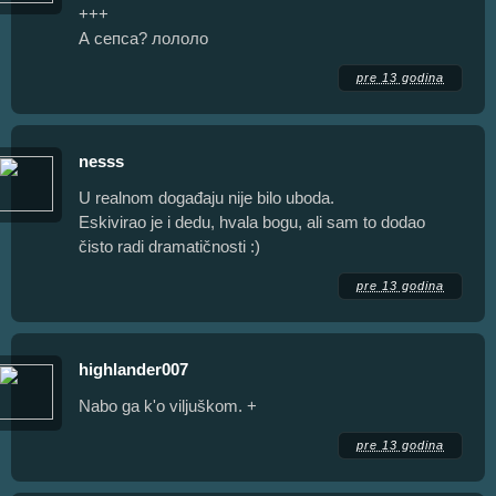
+++
А сепса? лололо
pre 13 godina
nesss
U realnom događaju nije bilo uboda.
Eskivirao je i dedu, hvala bogu, ali sam to dodao
čisto radi dramatičnosti :)
pre 13 godina
highlander007
Nabo ga k'o viljuškom. +
pre 13 godina