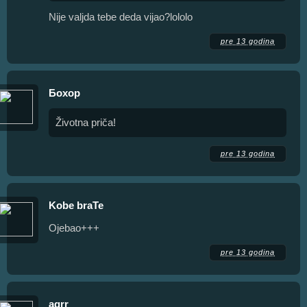
Nije valjda tebe deda vijao?lololo
pre 13 godina
Бохор
Životna priča!
pre 13 godina
Kobe braTe
Ojebao+++
pre 13 godina
agrr