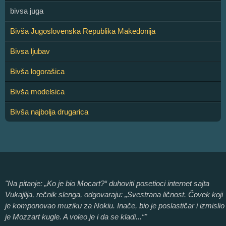
bivsa juga
Bivša Jugoslovenska Republika Makedonija
Bivsa ljubav
Bivša logorašica
Bivša modelsica
Bivša najbolja drugarica
"Na pitanje: „Ko je bio Mocart?“ duhoviti posetioci internet sajta
Vukajlija, rečnik slenga, odgovaraju: „Svestrana ličnost. Čovek koji
je komponovao muziku za Nokiu. Inače, bio je poslastičar i izmislio
je Mozzart kugle. A voleo je i da se kladi...“"