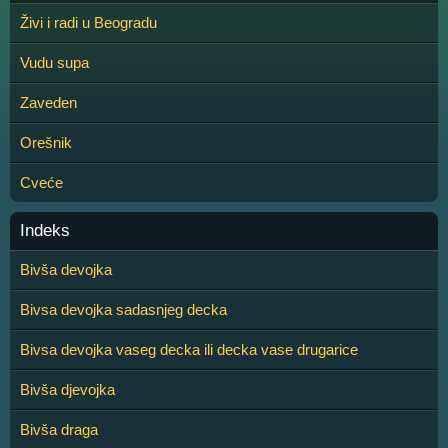
Živi i radi u Beogradu
Vudu supa
Zaveden
Orešnik
Cveće
Indeks
Bivša devojka
Bivsa devojka sadasnjeg decka
Bivsa devojka vaseg decka ili decka vase drugarice
Bivša djevojka
Bivša draga