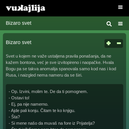
Bizaro svet
Bizaro svet
Svet u kojem ne važe ustaljena pravila ponašanja, da ne
kažem bontona, već je sve izvitopireno i naopačke. Hvala
Bogu pa se takva anomalija spanovala samo kod nas i kod
Rusa, i naizgled nema nameru da se širi.
- Op. Izvini, molim te. De da ti pomognem.
- Ostavi to!
- Ej, pa nije namerno.
- Ajde pali konju. Čitam te ko knjigu.
- Šta?
- Si mene našo da muvaš na fore iz Prijatelja?