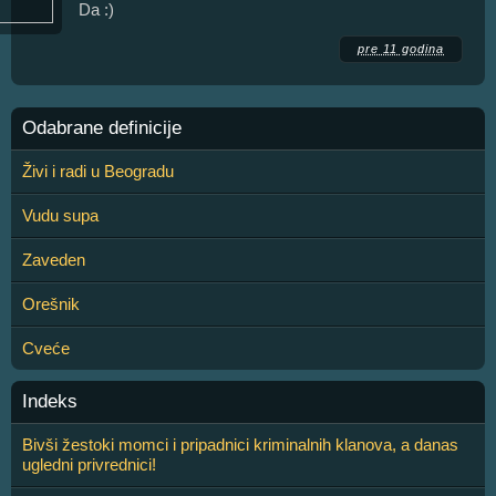
Da :)
pre 11 godina
Odabrane definicije
Živi i radi u Beogradu
Vudu supa
Zaveden
Orešnik
Cveće
Indeks
Bivši žestoki momci i pripadnici kriminalnih klanova, a danas
ugledni privrednici!