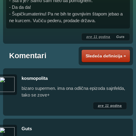
- Šta ti je? Samo sam hteo da pomognem.
- Da da da!
- Šupičkumaterinu! Pa ne bih te govnjivim štapom jebao a
ne kurcem. Vučiću pederu, prodade država.
pre 11 godina
Guts
Komentari
Sledeća definicija »
kosmopolita
bizaro supermen. ima ona odlična epizoda sajnfelda,
tako se zove+
pre 11 godina
Guts