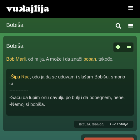
Bobiša
Bobiša
Bob Marli
, od milja. A može i da znači
boban
, takođe.
-
Šipu Rac
, odo ja da se uduvam i slušam Bobišu, smorio
si.
------------
-Saću da lupim onu cavulju po bulji i da pobegnem, hehe.
-Nemoj si bobiša.
pre 14 godina
Filozofinjo