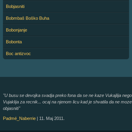
Bobjasniti
Bobmbaš Boško Buha
Bobonjanje
Bobonta
Boc antizvoc
"U busu se devojka svadja preko fona da se ne kaze Vukajlija nego
Vujaklija za recnik... ocaj na njenom licu kad je shvatila da ne moze
objasniti"
Padmé_Naberrie
| 11. Maj 2011.