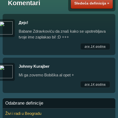
Komentari
Sledeća definicija »
Дејс!
Babane Zdravkoviću da znaš kako se upotrebljava
tvoje ime zaplakao bi! :D +++
pre 14 godina
Johnny Kurajber
Mi ga zovemo Bobiška al opet +
pre 14 godina
Odabrane definicije
Živi i radi u Beogradu