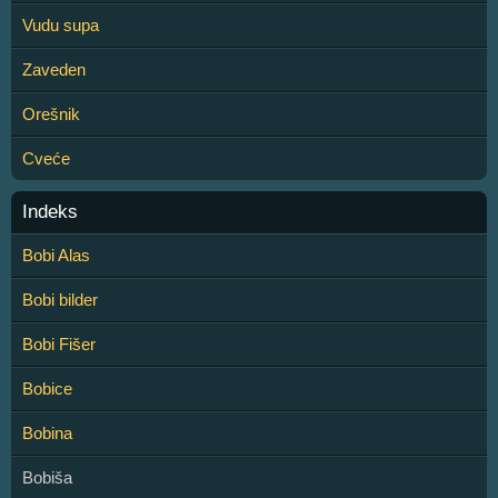
Vudu supa
Zaveden
Orešnik
Cveće
Indeks
Bobi Alas
Bobi bilder
Bobi Fišer
Bobice
Bobina
Bobiša