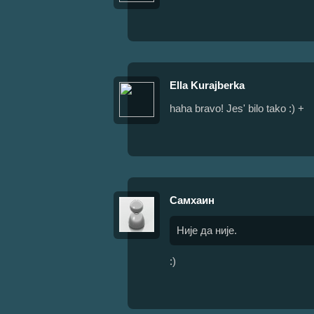
Ella Kurajberka
haha bravo! Jes' bilo tako :) +
Самхаин
Није да није.
:)