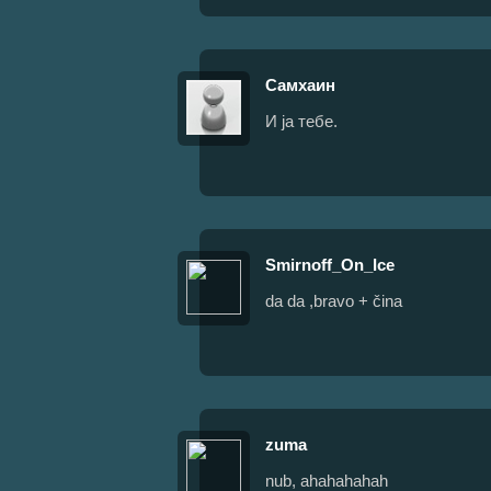
Самхаин
И ја тебе.
Smirnoff_On_Ice
da da ,bravo + čina
zuma
nub, ahahahahah