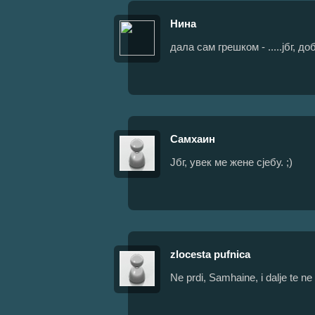
Нина
дала сам грешком - .....јбг, до
Самхаин
Јбг, увек ме жене сјебу. ;)
zlocesta pufnica
Ne prdi, Samhaine, i dalje te ne