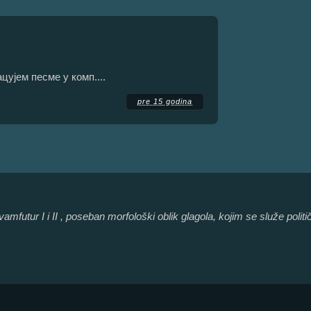
ацујем песме у комп....
pre 15 godina
vamfutur I i II , poseban morfološki oblik glagola, kojim se služe polit