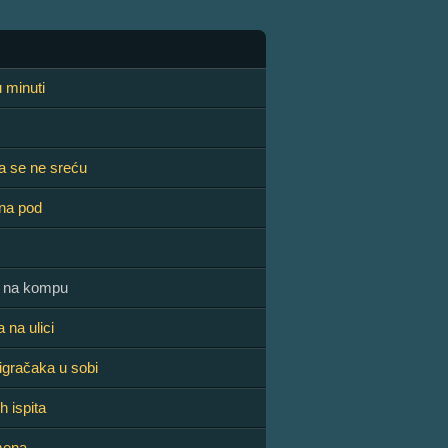
u minuti
a se ne sreću
na pod
 na kompu
 na ulici
 igračaka u sobi
h ispita
mena