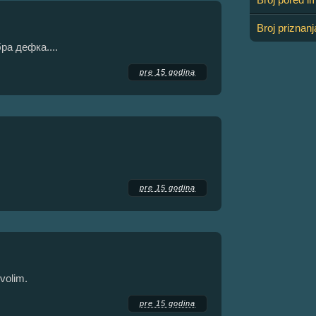
Broj priznan
бра дефка....
pre 15 godina
pre 15 godina
 volim.
pre 15 godina