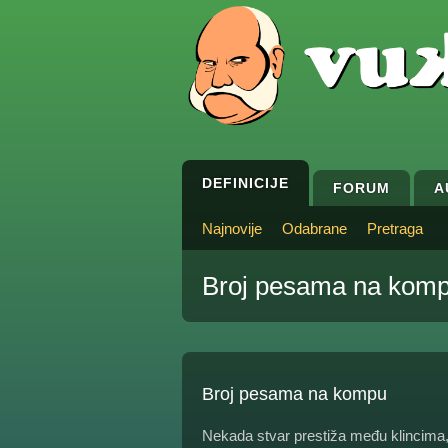
DEFINICIJE
FORUM
A
Najnovije
Odabrane
Pretraga
Broj pesama na kom
Broj pesama na kompu
Nekada stvar prestiža među klincima, 