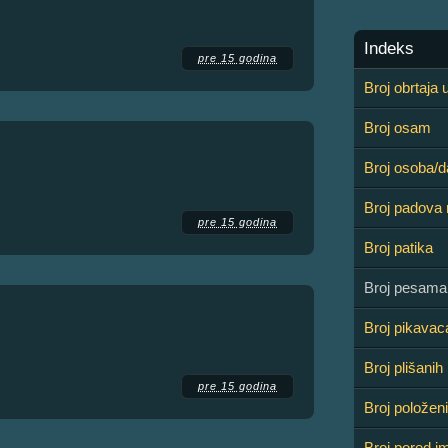
Indeks
pre 15 godina
Broj obrtaja 
Broj osam
Broj osoba/d
Broj padova 
pre 15 godina
Broj patika
Broj pesama
Broj pikavaca
Broj plišanih
pre 15 godina
Broj položeni
Broj pored i