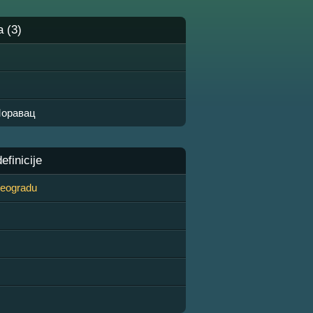
a (3)
оравац
finicije
 Beogradu