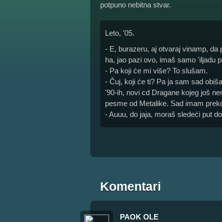
potpuno nebitna stvar.
Leto, '05.
- E, burazeru, aj otvaraj vinamp, da p
ha, jao pazi ovo, imaš samo 'iljadu p
- Pa koji će mi više? To slušam.
- Čuj, koji će ti? Pa ja sam sad ob
'90-ih, novi cd Dragane kojeg još ne
pesme od Metalike. Sad imam preko 
- Auuu, do jaja, moraš sledeći put do
Komentari
PAOK OLE