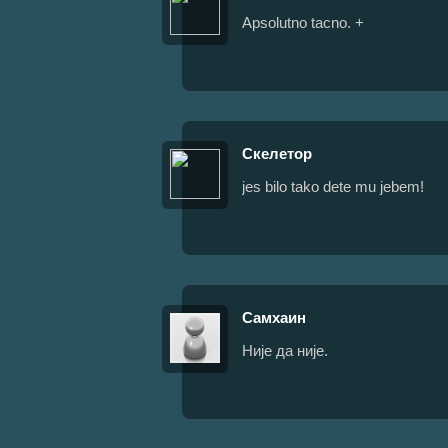
Apsolutno tacno. +
Скелетор
jes bilo tako dete mu jebem!
Самхаин
Није да није.