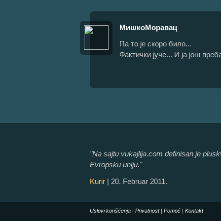
МишкоМоравац
Па то је скоро било...
Фактички јуче... И ја још преб
"Na sajtu vukajlija.com definisan je plusk
Evropsku uniju."
Kurir
| 20. Februar 2011.
Uslovi korišćenja
|
Privatnost
|
Pomoć
|
Kontakt