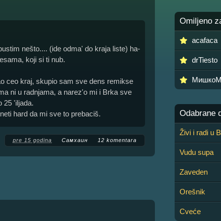
Omiljeno z
acafaca
ustim nešto.... (ide odma' do kraja liste) ha-
esama, koji si ti nub.
drTiesto
МишкоМ
išao ceo kraj, skupio sam sve dens remikse
ma ni u radnjama, a narez'o mi i Brka sve
25 'iljada.
Odabrane de
neti hard da mi sve to prebaciš.
Živi i radi u
pre 15 godina
Самхаин
12 komentara
Vudu supa
Zaveden
Orešnik
Cveće