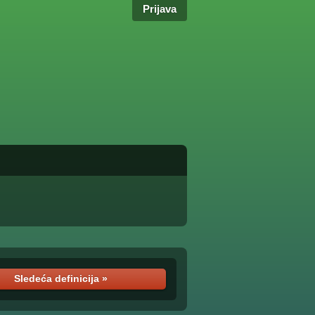
Prijava
Sledeća definicija »