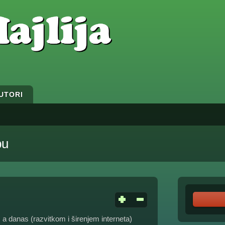
UTORI
pu
a danas (razvitkom i širenjem interneta)