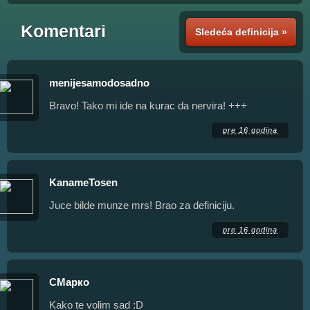
Komentari
Sledeća definicija »
menijesamodosadno
Bravo! Tako mi ide na kurac da nervira! +++
pre 16 godina
KanameTosen
Juce bilde munze mrs! Brao za definiciju.
pre 16 godina
СМарко
Kako te volim sad :D