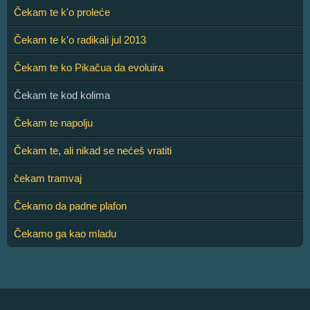
Čekam te k'o proleće
Čekam te k'o radikali jul 2013
Čekam te ko Pikačua da evoluira
Čekam te kod kolima
Čekam te napolju
Čekam te, ali nikad se nećeš vratiti
čekam tramvaj
Čekamo da padne plafon
Čekamo ga kao mladu