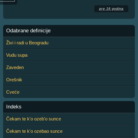
pre 16 godina
Odabrane definicije
Živi i radi u Beogradu
Vudu supa
Zaveden
Orešnik
Cveće
Indeks
Čekam te k'o ozeb'o sunce
Čekam te k'o ozebao sunce