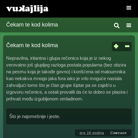
Čekam te kod kolima
Čekam te kod kolima
Nepravilna, iritantna i glupa rečenica koja je iz nekog
verovatno još glupljeg razloga postala popularna (bez obzira
na pesmu koja je takođe govno) i korišćena od maloumnika
kao nekakva mnogo jaka fora iako je vrlo moguće nastala
zahvaljući tome što je član grupe šiptar pa se zajeb'o u
izgovoru rečenice, a ostali provalili da će to dobro se plasira i
prihvati među izgubljenom omladinom.
Što je najsmešnije i jeste.
pre 16 godina
Самхаин