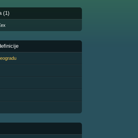
a (1)
Zex
finicije
 Beogradu