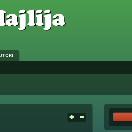
UTORI
.