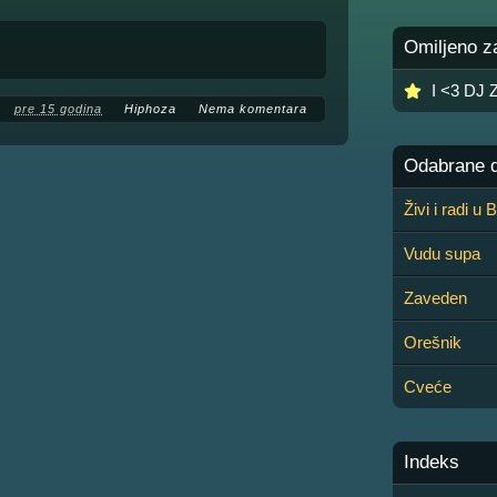
Omiljeno z
I <3 DJ 
pre 15 godina
Hiphoza
Nema komentara
Odabrane de
Živi i radi u
Vudu supa
Zaveden
Orešnik
Cveće
Indeks