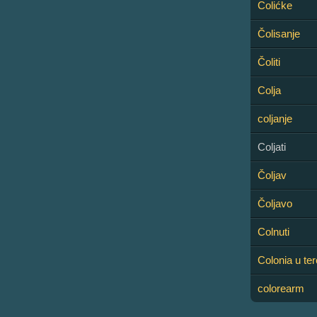
Colićke
Čolisanje
Čoliti
Colja
coljanje
Coljati
Čoljav
Čoljavo
Colnuti
Colonia u ter
colorearm