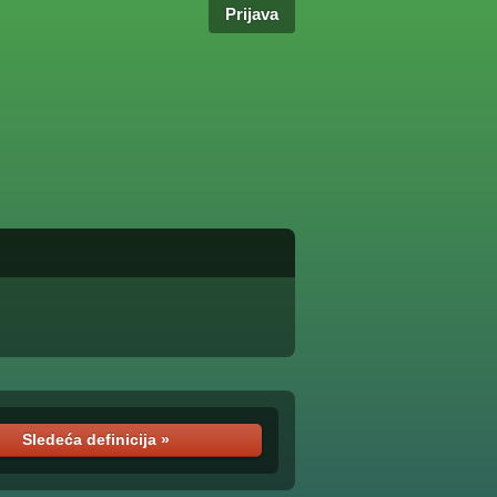
Prijava
Sledeća definicija »