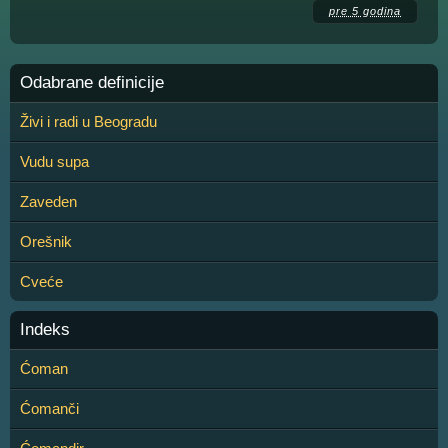
pre 5 godina
Odabrane definicije
Živi i radi u Beogradu
Vudu supa
Zaveden
Orešnik
Cveće
Indeks
Ćoman
Ćomanči