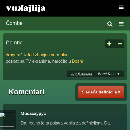
Čombe
Čombe
drogeraš
iz
lud zbunjen normalan
poznat na TV ekranima, naročito u
Bosni
pre 5 godina
FrankRobert
Komentari
Sledeća definicija »
Мосасаурус
Da, realno je ta pojava vapila za definicijom. Da.