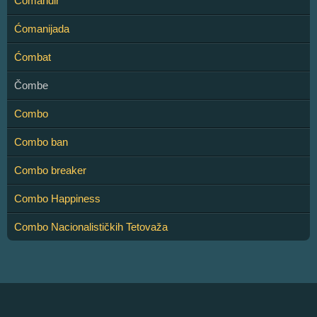
Ćomandir
Ćomanijada
Ćombat
Čombe
Combo
Combo ban
Combo breaker
Combo Happiness
Combo Nacionalističkih Tetovaža