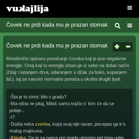
Čovek ne prdi kada mu je prazan stomak
Čovek ne prdi kada mu je prazan stomak
Metaforički opisano ponašanje čoveka koji je pun negativne
energije. Onaj koji tu energiju izbacuje iz sebe na dobar način
(čitaj: cepanjem drva, udaranjem u džak za boks, kopanjem
itd.), taj se sasvim normalno ponaša u okolini drugih ljudi.
-Šta je to sinoć bilo u gradu?
-Ma ništa ne pitaj, Miloš samo tražio s' kim će da se
pobije...
-I?
-Došla neka
zverina
, kojoj ovaj nije ravan, pocepao ga k'o
malog majmuna.
-
Klasika
. Da je sa nama pre grada utovario pet tona uglja,