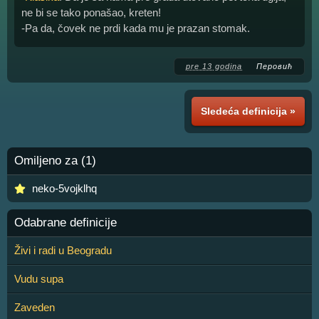
ne bi se tako ponašao, kreten!
-Pa da, čovek ne prdi kada mu je prazan stomak.
pre 13 godina
Перовић
Sledeća definicija »
Omiljeno za (1)
neko-5vojklhq
Odabrane definicije
Živi i radi u Beogradu
Vudu supa
Zaveden