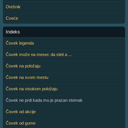
Orešnik
Cveće
Indeks
Čovek legenda
Čovek može na mesec da sleti a ...
Čovek na položaju
Čovek na svom mestu
Čovek na visokom položaju
Čovek ne prdi kada mu je prazan stomak
Čovek od akcije
Čovek od gume