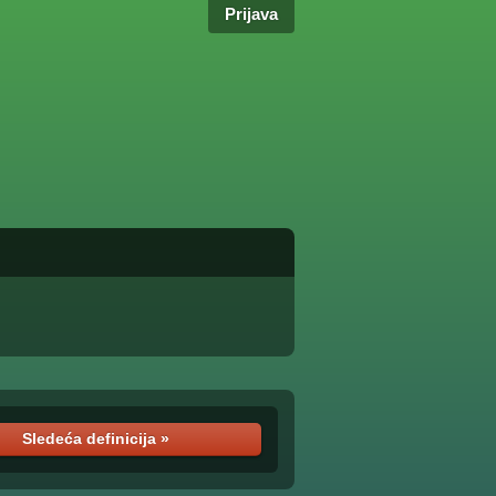
Prijava
Sledeća definicija »