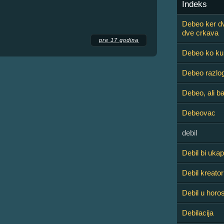
Indeks
Debeo ker dv
dve crkava
pre 17 godina
Debeo ko ku
Debeo razlo
Debeo, ali b
Debeovac
debil
Debil bi ukap
Debil kreator
Debil u horo
Debilacija