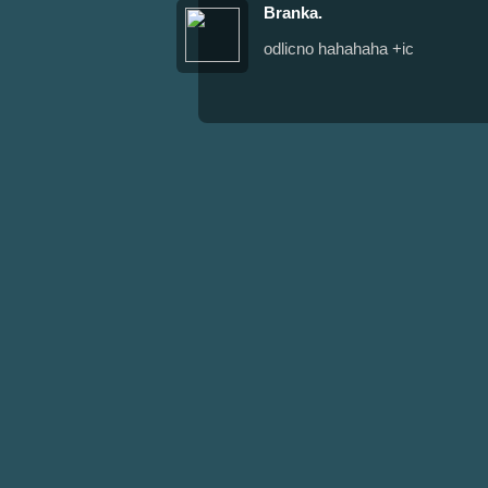
Branka.
odlicno hahahaha +ic