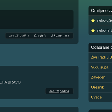
Omiljeno z
neko-qi
neko-f8
pre 18 godina
Dragisic
2 komentara
Odabrane de
Živi i radi u
Vudu supa
Zaveden
MEHA BRAVO
Orešnik
pre 18 godina
Cveće