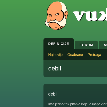
DEFINICIJE
FORUM
A
Najnovije
Odabrane
Pretraga
debil
debil
Ima jedno trik pitanje koje je inspekto