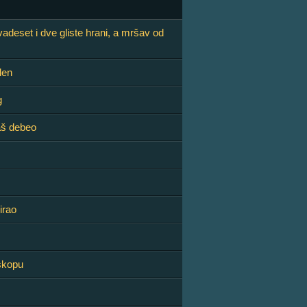
adeset i dve gliste hrani, a mršav od
len
g
aš debeo
irao
skopu