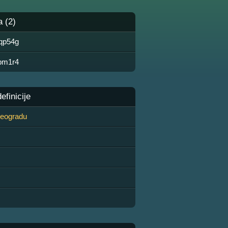
a (2)
3qp54g
rbm1r4
finicije
 Beogradu