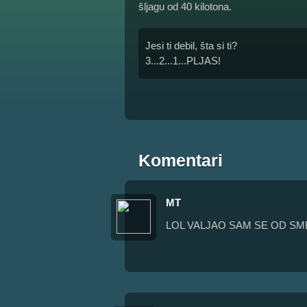
šljagu od 40 kilotona.
Jesi ti debil, šta si ti?
3...2...1...PLJAS!
Komentari
MT
LOL VALJAO SAM SE OD S