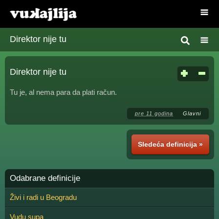
Direktor nije tu
Direktor nije tu
Tu je, al nema para da plati račun.
pre 11 godina
Glavni
Sledeća definicija »
Odabrane definicije
Živi i radi u Beogradu
Vudu supa