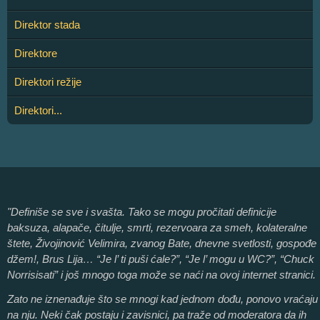
Direktor stada
Direktore
Direktori režije
Direktori...
"Definiše se sve i svašta. Tako se mogu pročitati definicije
baksuza, alapače, čitulje, smrti, rezervoara za smeh, kolateralne
štete, Živojinović Velimira, zvanog Bate, dnevne svetlosti, gospođe
džem!, Brus Lija… “Je l’ ti puši ćale?”, “Je l’ mogu u WC?”, “Chuck
Norrisisati” i još mnogo toga može se naći na ovoj internet stranici.
Zato ne iznenađuje što se mnogi kad jednom dođu, ponovo vraćaju
na nju. Neki čak postaju i zavisnici, pa traže od moderatora da ih