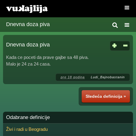
Dnevna doza piva
Dnevna doza piva
Kada ce poceti da prave gajbe sa 48 piva.
Malo je 24 za 24 casa.
pre 18 godina
Ludi_Bajnobastanin
Sledeća definicija »
Odabrane definicije
Živi i radi u Beogradu