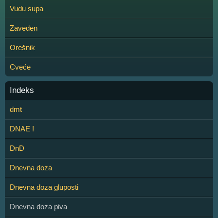
Vudu supa
Zaveden
Orešnik
Cveće
Indeks
dmt
DNAE !
DnD
Dnevna doza
Dnevna doza gluposti
Dnevna doza piva