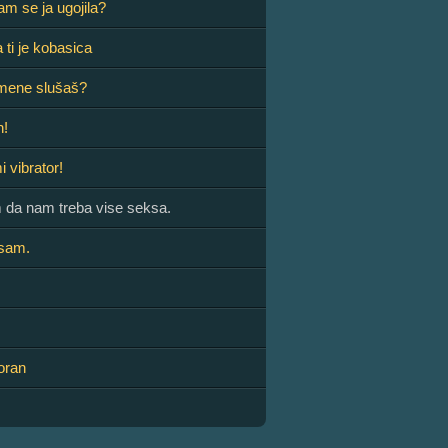
sam se ja ugojila?
 ti je kobasica
ti mene slušaš?
n!
i vibrator!
m da nam treba vise seksa.
 sam.
oran