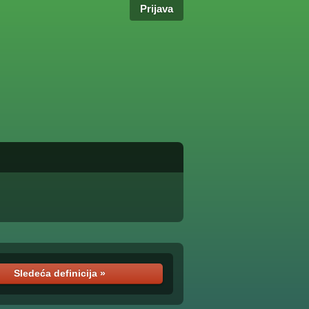
Prijava
Sledeća definicija »