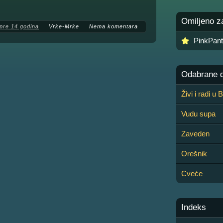
Omiljeno z
pre 14 godina
Vrke-Mrke
Nema komentara
PinkPan
Odabrane de
Živi i radi u
Vudu supa
Zaveden
Orešnik
Cveće
Indeks