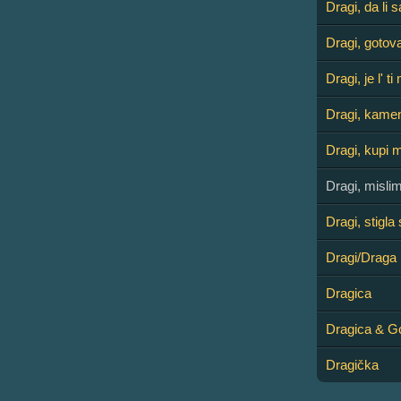
Dragi, da li 
Dragi, gotova
Dragi, je l' 
Dragi, kame
Dragi, kupi m
Dragi, misli
Dragi, stigla
Dragi/Draga
Dragica
Dragica & G
Dragička