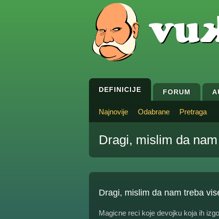
DEFINICIJE
FORUM
A
Najnovije
Odabrane
Pretraga
Dragi, mislim da nam 
Dragi, mislim da nam treba vis
Magicne reci koje devojku koja ih izg