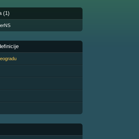
a (1)
terNS
finicije
 Beogradu