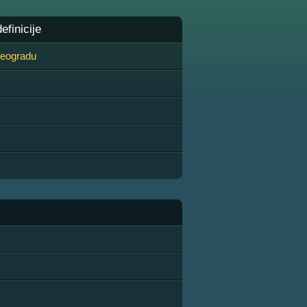
finicije
 Beogradu