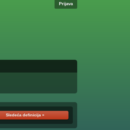
Prijava
Sledeća definicija »