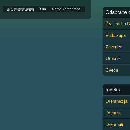
pre godinu dana
žad
Nema komentara
Odabrane de
Živi i radi u
Vudu supa
Zaveden
Orešnik
Cveće
Indeks
Dremnezija
Dremnit
Dremnuti