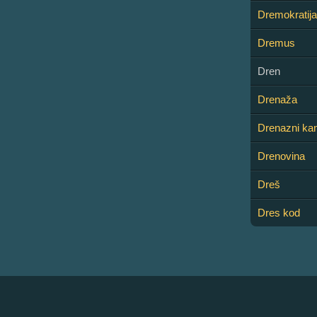
Dremokratija
Dremus
Dren
Drenaža
Drenazni kan
Drenovina
Dreš
Dres kod