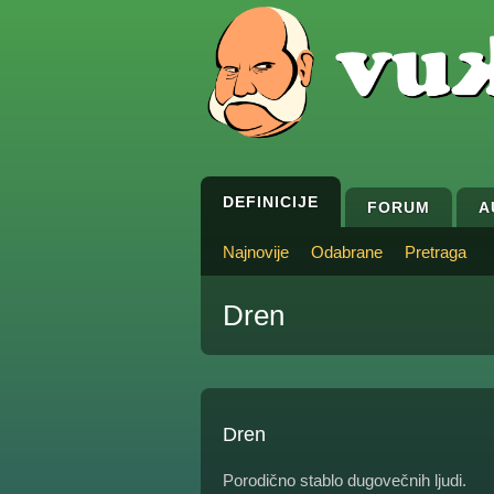
DEFINICIJE
FORUM
A
Najnovije
Odabrane
Pretraga
Dren
Dren
Porodično stablo dugovečnih ljudi.