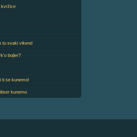
 kvržice
 tu svaki vikend
rk'o bojler?
i ti se kunemo!
itiser kunemo