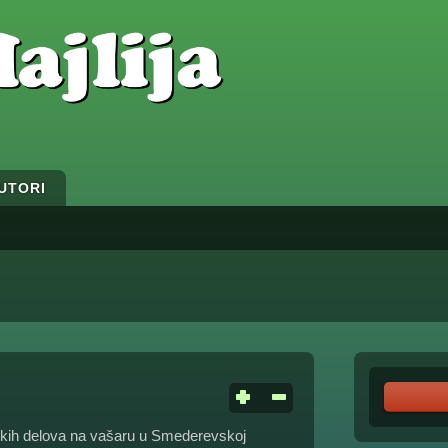
UTORI
skih delova na vašaru u Smederevskoj