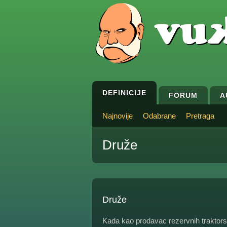
DEFINICIJE
FORUM
A
Najnovije
Odabrane
Pretraga
Druže
Druže
Kada kao prodavac rezervnih traktor