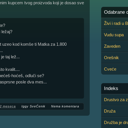
alnim kupcem tvog proizvoda koji je dosao sve
Odabrane de
Živi i radi u
te?
 ležaj?
Vudu supa
put uzeo kod komše ti Matka za 1.800
Zaveden
..
e taj lež...
Orešnik
Cveće
to kvalit....
 nećeš-hoćeš, odluči se?
rasprsne posle dva mes...
Indeks
Drustvo za za
 2 meseca
Iggy SveĆenik
Nema komentara
Druža
Družba je dr