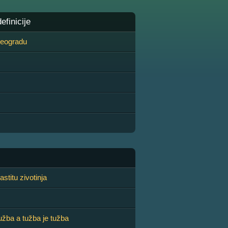
finicije
 Beogradu
stitu zivotinja
užba a tužba je tužba