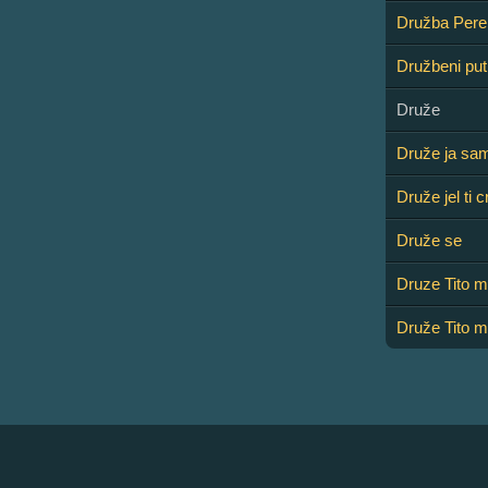
Družba Pere
Družbeni put
Druže
Druže ja sam
Druže jel ti c
Druže se
Druze Tito m
Druže Tito m