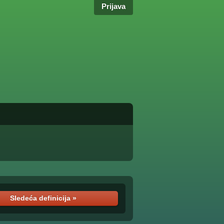
Prijava
Sledeća definicija »