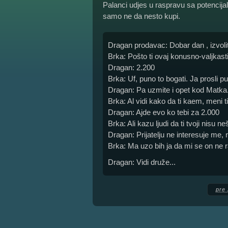
Palanci udjes u raspravu sa potencij
samo ne da nesto kupi.
Dragan prodavac: Dobar dan , izvoli
Brka: Pošto ti ovaj konusno-valjkasti
Dragan: 2.200
Brka: Uf, puno to bogati. Ja prosli 
Dragan: Pa uzmite i opet kod Matka.
Brka: Al vidi kako da ti kaem, meni ti j
Dragan: Ajde evo ko tebi za 2.000
Brka: Ali kazu ljudi da ti tvoji nisu neš
Dragan: Prijatelju ne interesuje me,
Brka: Ma uzo bih ja da mi se on ne 
Dragan: Vidi druže...
pre