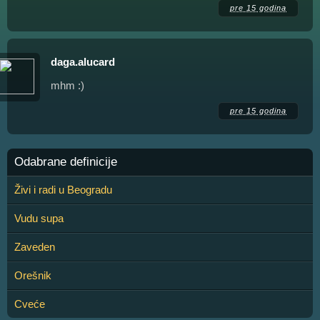
pre 15 godina
daga.alucard
mhm :)
pre 15 godina
Odabrane definicije
Živi i radi u Beogradu
Vudu supa
Zaveden
Orešnik
Cveće