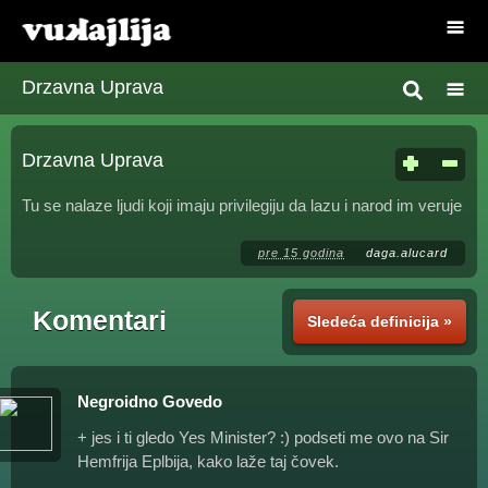
Drzavna Uprava
Drzavna Uprava
Tu se nalaze ljudi koji imaju privilegiju da lazu i narod im veruje
pre 15 godina
daga.alucard
Komentari
Sledeća definicija »
Negroidno Govedo
+ jes i ti gledo Yes Minister? :) podseti me ovo na Sir
Hemfrija Eplbija, kako laže taj čovek.