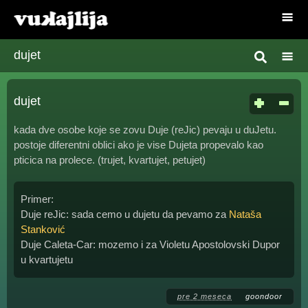
dujet
dujet
kada dve osobe koje se zovu Duje (reJic) pevaju u duJetu.
postoje diferentni oblici ako je vise Dujeta propevalo kao
pticica na prolece. (trujet, kvartujet, petujet)
Primer:
Duje reJic: sada cemo u dujetu da pevamo za
Nataša
Stanković
Duje Caleta-Car: mozemo i za Violetu Apostolovski Dupor
u kvartujetu
pre 2 meseca
goondoor