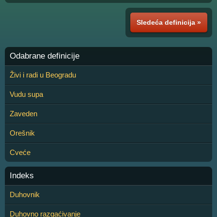
Sledeća definicija »
Odabrane definicije
Živi i radi u Beogradu
Vudu supa
Zaveden
Orešnik
Cveće
Indeks
Duhovnik
Duhovno razgaćivanje