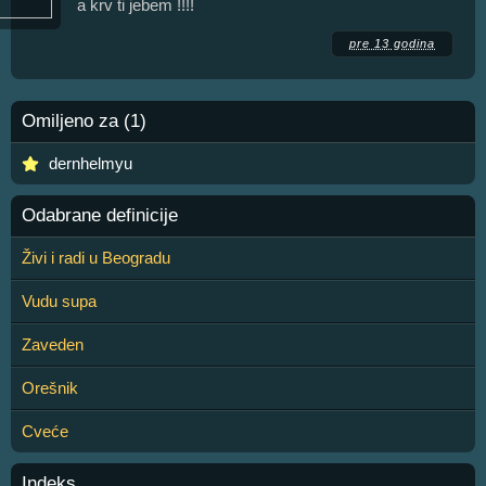
a krv ti jebem !!!!
pre 13 godina
Omiljeno za (1)
dernhelmyu
Odabrane definicije
Živi i radi u Beogradu
Vudu supa
Zaveden
Orešnik
Cveće
Indeks