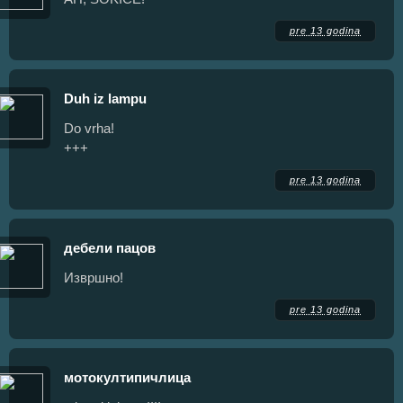
pre 13 godina
Duh iz lampu
Do vrha!
+++
pre 13 godina
дебели пацов
Извршно!
pre 13 godina
мотокултипичлица