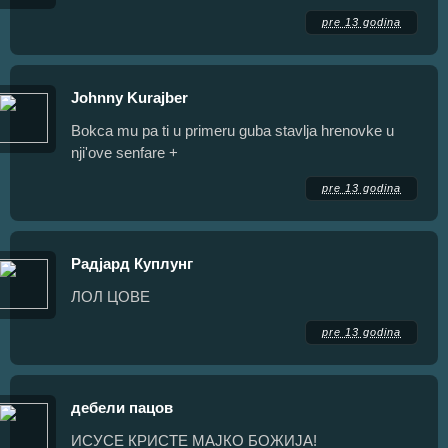
pre 13 godina
Johnny Kurajber
Bokca mu pa ti u primeru guba stavlja hrenovke u
nji'ove senfare +
pre 13 godina
Радјард Куплунг
ЛОЛ ЦОВЕ
pre 13 godina
дебели пацов
ИСУСЕ КРИСТЕ МАЈКО БОЖИЈА!