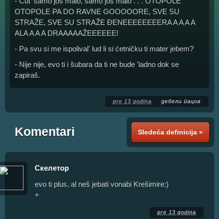
- Ćut' samo još malo, samo još malo . . . OTOPOLE
OTOPOLE PA DO RAVNE GOOOOORE, SVE SU
STRAŽE, SVE SU STRAŽE ĐENEEEEEEEERA A A A A
ALA A A A DRAAAAAŽEEEEEE!
- Pa svu si me ispolival' lud li si ćetničku ti mater jebem?
- Nije nije, evo ti i šubara da ti ne bude 'ladno dok se
zapiraš.
pre 13 godina
дебели пацов
Komentari
Sledeća definicija »
Скелетор
evo ti plus, al neš jebati vonabi Krešimire:)
+
pre 13 godina