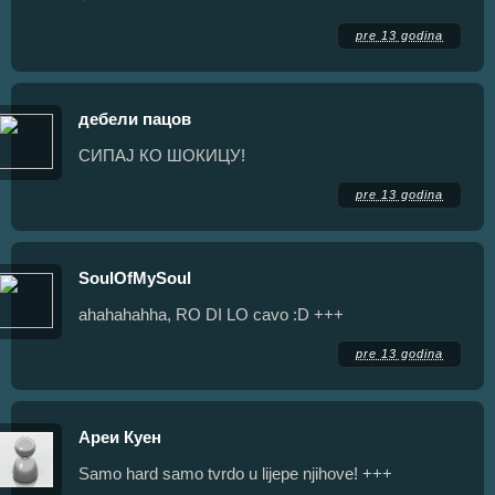
pre 13 godina
дебели пацов
СИПАЈ КО ШОКИЦУ!
pre 13 godina
SoulOfMySoul
ahahahahha, RO DI LO cavo :D +++
pre 13 godina
Ареи Куен
Samo hard samo tvrdo u lijepe njihove! +++