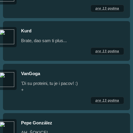
pre 13 godina
Kurd
Brate, dao sam ti plus...
pre 13 godina
VanGoga
'Di su proteini, tu je i pacov! :)
+
pre 13 godina
Pepe González
AH, ŠOKICE!