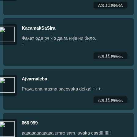
pre 13 godina
KacamakSaSira
Факат оде рч к'о да га није ни било.
+
pre 13 godina
Ajvarnaleba
Prava ona masna pacovska defka! +++
pre 13 godina
666 999
aaaaaaaaaaaaa umro sam, svaka cast!!!!!!!!!