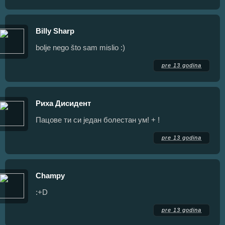
Billy Sharp
bolje nego što sam mislio :)
pre 13 godina
Риха Дисидент
Пацове ти си један болестан ум! + !
pre 13 godina
Champy
:+D
pre 13 godina