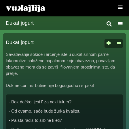
Dukat jogurt
Dukat jogurt
Savatavanje šokice i arčenje iste u dukat silinom parne
lokomotive naložene napalmom koje obavezno, ponavljam
obavezno mora da se završi filovanjem proteinima iste, da
prelije.
Dok ne curi niz butine nije bogougodno i srpski!
- Bok dećko, jesi l' za neki tulum?
- Od ovamo, saće bude žurka kvalitet.
- Pa šta radiš to srbine kleti?