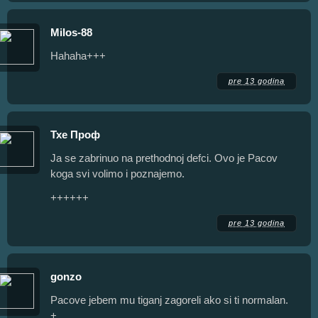
Milos-88
Hahaha+++
pre 13 godina
Тхе Проф
Ja se zabrinuo na prethodnoj defci. Ovo je Pacov
koga svi volimo i poznajemo.
++++++
pre 13 godina
gonzo
Pacove jebem mu tiganj zagoreli ako si ti normalan.
+