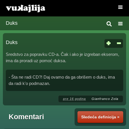
Duks
Duks
Sredstvo za popravku CD-a. Čak i ako je izgreban ekserom,
ima da proradi uz pomoć duksa.
- Šta ne radi CD?! Daj ovamo da ga obrišem o duks, ima
da radi k'o podmazan.
pre 16 godina
Gianfranco Zola
Komentari
Sledeća definicija »