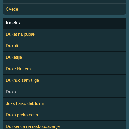
Cveće
Indeks
Dukat na pupak
Dukati
Dukatlija
Duke Nukem
Duknuo sam ti ga
Duks
duks haiku debilizmi
Duks preko nosa
Dukserica na raskopčavanje