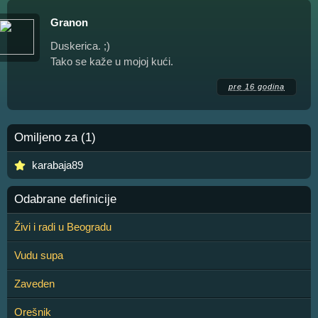
Granon
Duskerica. ;)
Tako se kaže u mojoj kući.
pre 16 godina
Omiljeno za (1)
karabaja89
Odabrane definicije
Živi i radi u Beogradu
Vudu supa
Zaveden
Orešnik