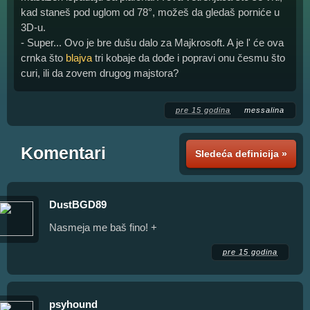
kad staneš pod uglom od 78°, možeš da gledaš porniće u
3D-u.
- Super... Ovo je bre dušu dalo za Majkrosoft. A je l' će ova
crnka što
blajva
tri kobaje da dođe i popravi onu česmu što
curi, ili da zovem drugog majstora?
pre 15 godina
messalina
Komentari
Sledeća definicija »
DustBGD89
Nasmeja me baš fino! +
pre 15 godina
psyhound