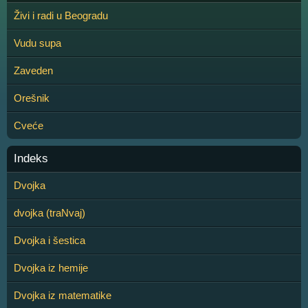
Živi i radi u Beogradu
Vudu supa
Zaveden
Orešnik
Cveće
Indeks
Dvojka
dvojka (traNvaj)
Dvojka i šestica
Dvojka iz hemije
Dvojka iz matematike