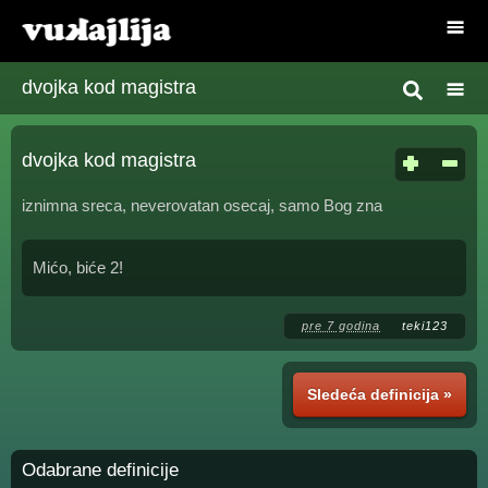
dvojka kod magistra
dvojka kod magistra
iznimna sreca, neverovatan osecaj, samo Bog zna
Mićo, biće 2!
pre 7 godina
teki123
Sledeća definicija »
Odabrane definicije