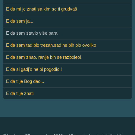
E da mi je znati sa kim se ti grudvaš
E da sam ja...
E da sam stavio više para.
E da sam tad bio trezan,sad ne bih pio ovoliko
E da sam znao, ranije bih se razboleo!
E da si gadj'o ne bi pogodio !
E da ti je Bog dao...
E da ti je znati