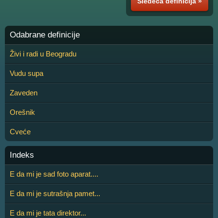
Sledeća definicija »
Odabrane definicije
Živi i radi u Beogradu
Vudu supa
Zaveden
Orešnik
Cveće
Indeks
E da mi je sad foto aparat....
E da mi je sutrašnja pamet...
E da mi je tata direktor...