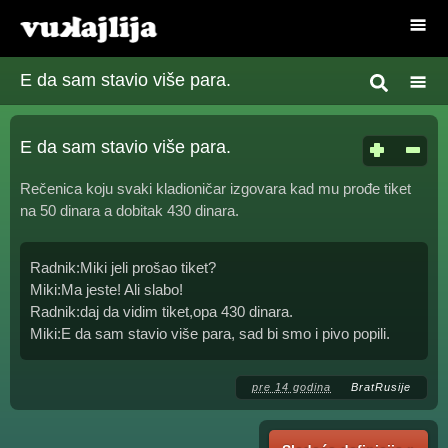
E da sam stavio više para.
E da sam stavio više para.
Rečenica koju svaki kladioničar izgovara kad mu prođe tiket
na 50 dinara a dobitak 430 dinara.
Radnik:Miki jeli prošao tiket?
Miki:Ma jeste! Ali slabo!
Radnik:daj da vidim tiket,opa 430 dinara.
Miki:E da sam stavio više para, sad bi smo i pivo popili.
pre 14 godina
BratRusije