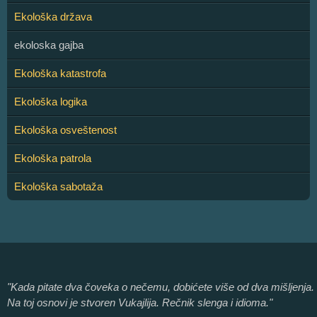
Ekološka država
ekoloska gajba
Ekološka katastrofa
Ekološka logika
Ekološka osveštenost
Ekološka patrola
Ekološka sabotaža
"Kada pitate dva čoveka o nečemu, dobićete više od dva mišljenja.
Na toj osnovi je stvoren Vukajlija. Rečnik slenga i idioma."