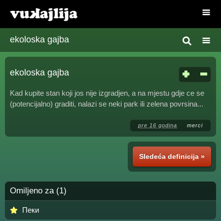
ekoloska gajba
ekoloska gajba
Kad kupite stan koji jos nije izgradjen, a na mjestu gdje ce se
(potencijalno) graditi, nalazi se neki park ili zelena povrsina...
pre 16 godina
merci
Sledeća definicija »
Omiljeno za (1)
Пеки