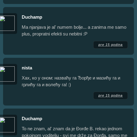
Duchamp
Ma njanjava je al' numem bolje... a zanima me samo
plus, propratni efekti su nebitni :P
pre 15 godina
nista
Хах, ко у оном: назваћу га Ђорђе и мазићу га и
грлићу га и волећу га! :)
pre 15 godina
Duchamp
To ne znam, al' znam da je Đorđe B. rekao jednom
pokojnom voditelju - svi me drže za Đorđa, samo me