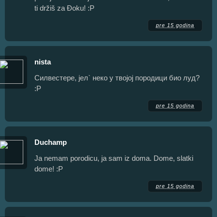
ti držiš za Đoku! :P
pre 15 godina
nista
Силвестере, јел` неко у твојој породици био луд?
:Р
pre 15 godina
Duchamp
Ja nemam porodicu, ja sam iz doma. Dome, slatki
dome! :P
pre 15 godina