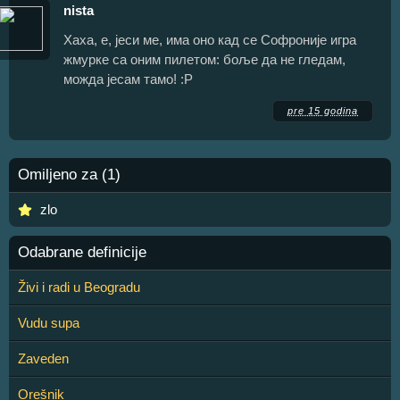
nista
Хаха, е, јеси ме, има оно кад се Софроније игра
жмурке са оним пилетом: боље да не гледам,
можда јесам тамо! :Р
pre 15 godina
Omiljeno za (1)
zlo
Odabrane definicije
Živi i radi u Beogradu
Vudu supa
Zaveden
Orešnik