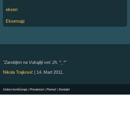
ekseri
Eksersajz
"Zarobljen na Vukajliji već 2h. *_*"
Nikola Trajković
| 14. Mart 2011.
Uslovi korišćenja
|
Privatnost
|
Pomoć
|
Kontakt