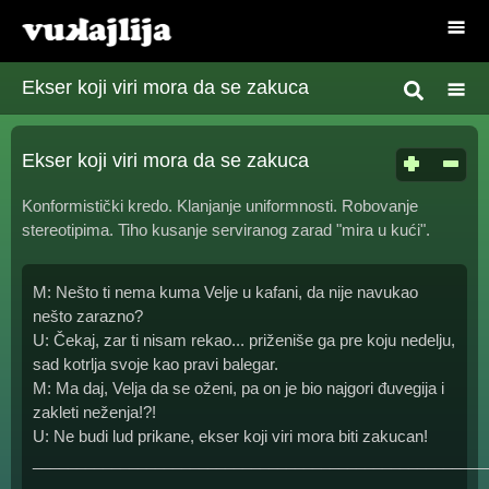
Ekser koji viri mora da se zakuca
Ekser koji viri mora da se zakuca
Konformistički kredo. Klanjanje uniformnosti. Robovanje
stereotipima. Tiho kusanje serviranog zarad "mira u kući".
M: Nešto ti nema kuma Velje u kafani, da nije navukao
nešto zarazno?
U: Čekaj, zar ti nisam rekao... priženiše ga pre koju nedelju,
sad kotrlja svoje kao pravi balegar.
M: Ma daj, Velja da se oženi, pa on je bio najgori đuvegija i
zakleti neženja!?!
U: Ne budi lud prikane, ekser koji viri mora biti zakucan!
____________________________________________________