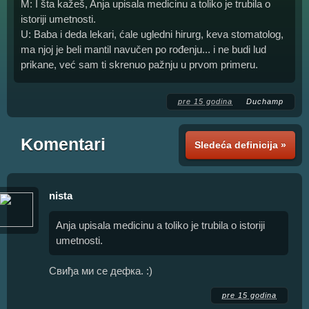
M: I šta kažeš, Anja upisala medicinu a toliko je trubila o
istoriji umetnosti.
U: Baba i deda lekari, ćale ugledni hirurg, keva stomatolog,
ma njoj je beli mantil navučen po rođenju... i ne budi lud
prikane, već sam ti skrenuo pažnju u prvom primeru.
pre 15 godina
Duchamp
Komentari
Sledeća definicija »
nista
Anja upisala medicinu a toliko je trubila o istoriji
umetnosti.
Свиђа ми се дефка. :)
pre 15 godina