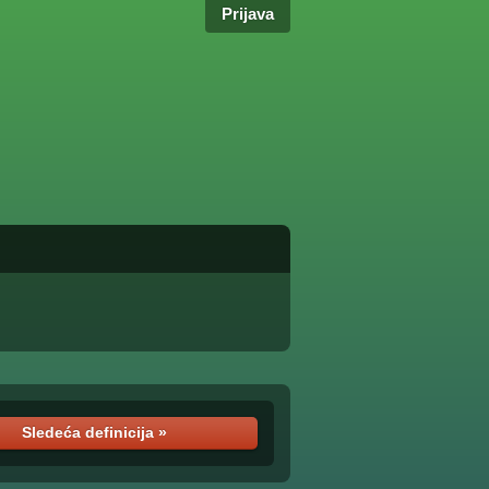
Prijava
Sledeća definicija »