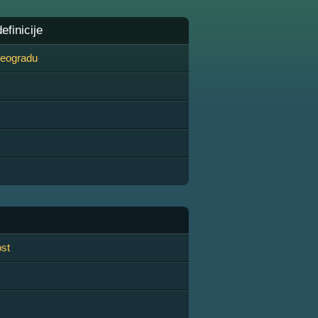
finicije
 Beogradu
st