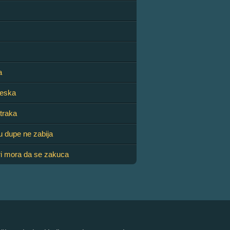
a
aeska
 traka
u dupe ne zabija
iri mora da se zakuca