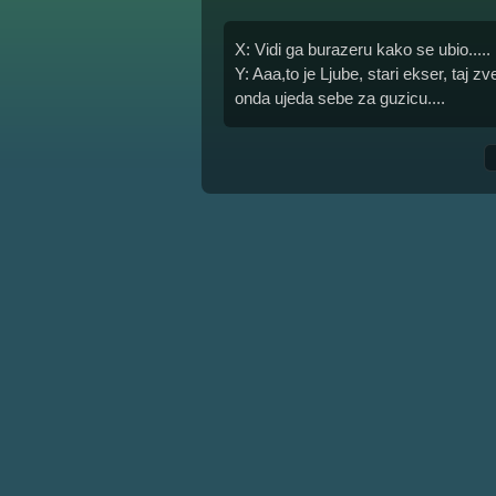
X: Vidi ga burazeru kako se ubio.....
Y: Aaa,to je Ljube, stari ekser, taj 
onda ujeda sebe za guzicu....