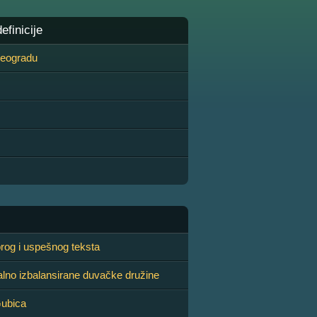
finicije
 Beogradu
rog i uspešnog teksta
alno izbalansirane duvačke družine
Gubica