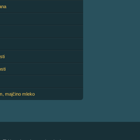
jana
sti
sti
em, majčino mleko