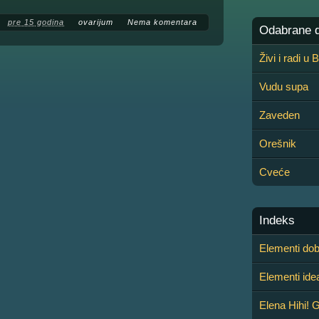
pre 15 godina
ovarijum
Nema komentara
Odabrane de
Živi i radi u
Vudu supa
Zaveden
Orešnik
Cveće
Indeks
Elementi dob
Elementi ide
Elena Hihi! 