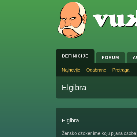
DEFINICIJE
FORUM
A
Najnovije
Odabrane
Pretraga
Elgibra
Elgibra
Žensko džoker ime koju pijana osoba b