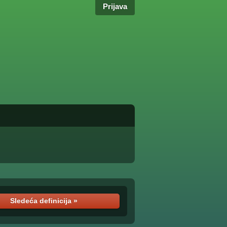
Prijava
Sledeća definicija »