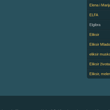
Elena i Mari
ELFA
Elgibra
Eliksir
Eliksir Mlado
eliksir musko
Eliksir života
Eliksir, mel