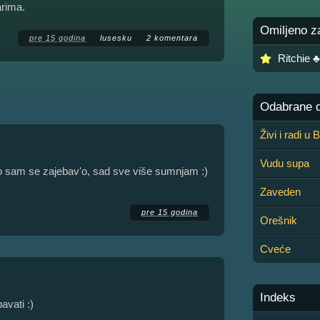
rima.
Omiljeno z
pre 15 godina
lusesku
2 komentara
Ritchie 
Odabrane de
Živi i radi u
Vudu supa
o sam se zajebav'o, sad sve više sumnjam :)
Zaveden
pre 15 godina
Orešnik
Cveće
Indeks
avati :)