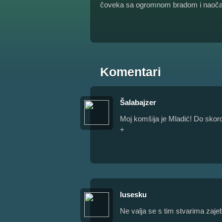
čoveka sa ogromnom bradom i naoča
Komentari
Šalabajzer
Moj komšija je Mladić! Do skor
+
lusesku
Ne valja se s tim stvarima zajeb