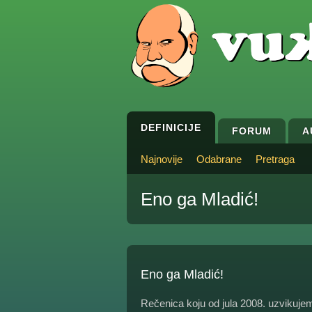
DEFINICIJE
FORUM
A
Najnovije
Odabrane
Pretraga
Eno ga Mladić!
Eno ga Mladić!
Rečenica koju od jula 2008. uzvikujem