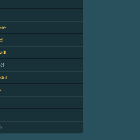
one
ć!
sad!
ć!
odu!
o
o