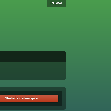
Prijava
Sledeća definicija »