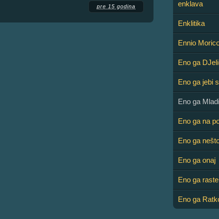
enklava
pre 15 godina
Enklitika
Ennio Moric
Eno ga DJeli
Eno ga jebi 
Eno ga Mladi
Eno ga na p
Eno ga nešt
Eno ga onaj
Eno ga raste
Eno ga Ratk