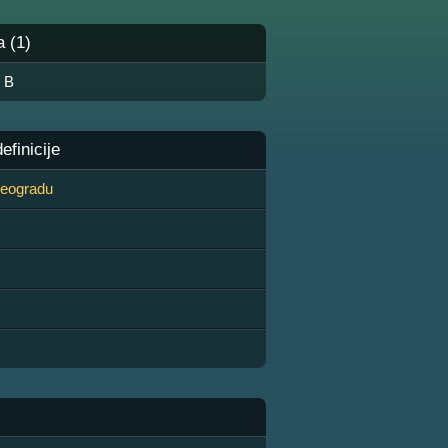
a (1)
♣ B
finicije
 Beogradu