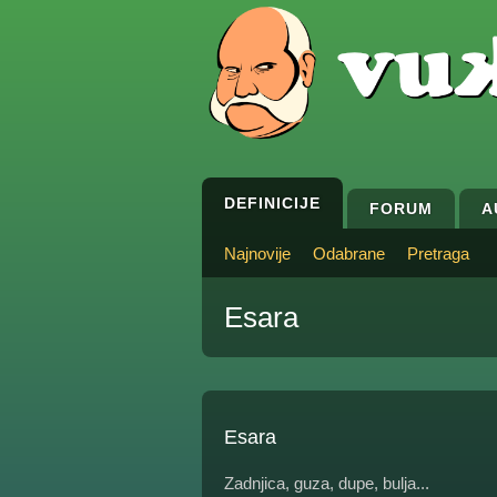
DEFINICIJE
FORUM
A
Najnovije
Odabrane
Pretraga
Esara
Esara
Zadnjica, guza, dupe, bulja...