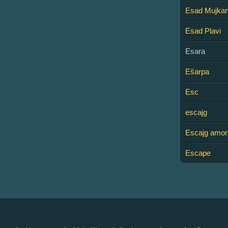
Esad Mujkan
Esad Plavi
Esara
Ešarpa
Esc
escajg
Escajg amort
Escape