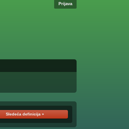
Prijava
Sledeća definicija »