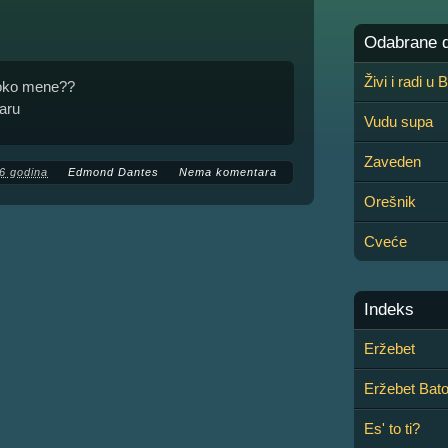
Odabrane de
Živi i radi u
a oko mene??
saru
Vudu supa
Zaveden
6 godina
Edmond Dantes
Nema komentara
Orešnik
Cveće
Indeks
Eržebet
Eržebet Bato
Es' to ti?