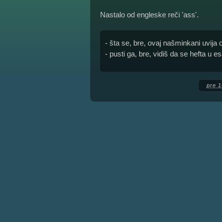
Nastalo od engleske reči 'ass'.
- šta se, bre, ovaj našminkani uvij
- pusti ga, bre, vidiš da se hefta u e
pre 1