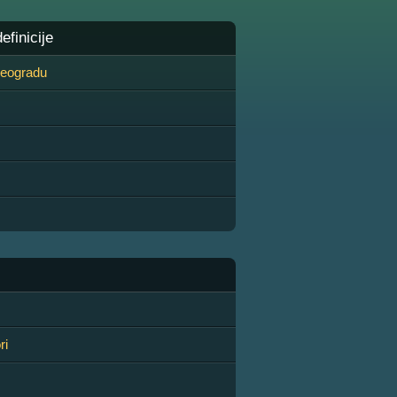
finicije
 Beogradu
ri