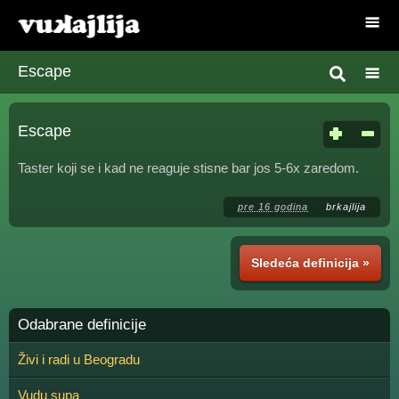
Escape
Escape
Taster koji se i kad ne reaguje stisne bar jos 5-6x zaredom.
pre 16 godina
brkajlija
Sledeća definicija »
Odabrane definicije
Živi i radi u Beogradu
Vudu supa