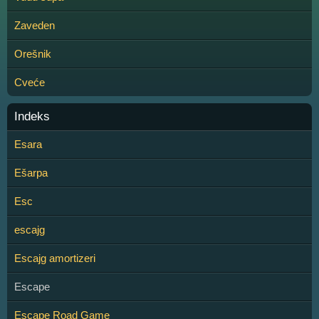
Zaveden
Orešnik
Cveće
Indeks
Esara
Ešarpa
Esc
escajg
Escajg amortizeri
Escape
Escape Road Game