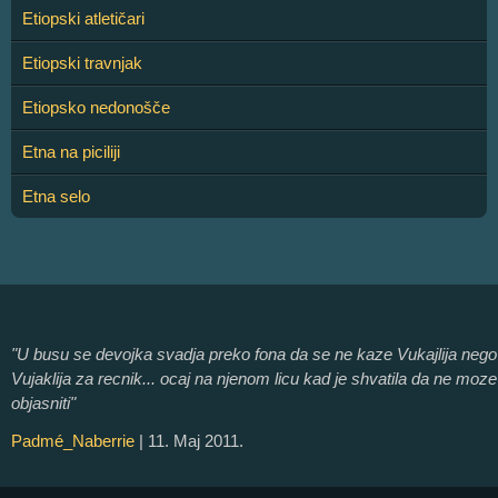
Etiopski atletičari
Etiopski travnjak
Etiopsko nedonošče
Etna na piciliji
Etna selo
"U busu se devojka svadja preko fona da se ne kaze Vukajlija nego
Vujaklija za recnik... ocaj na njenom licu kad je shvatila da ne moze
objasniti"
Padmé_Naberrie
| 11. Maj 2011.