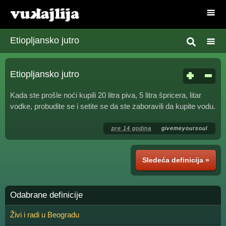
Etiopljansko jutro
Etiopljansko jutro
Kada ste prošle noći kupili 20 litra piva, 5 litra špricera, litar
vodke, probudite se i setite se da ste zaboravili da kupite vodu.
pre 14 godina
givemeyoursoul
Sledeća definicija »
Odabrane definicije
Živi i radi u Beogradu