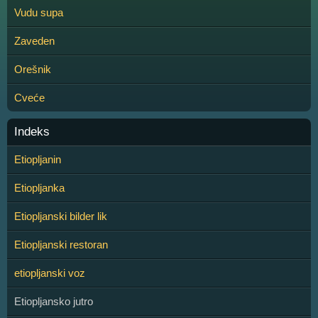
Vudu supa
Zaveden
Orešnik
Cveće
Indeks
Etiopljanin
Etiopljanka
Etiopljanski bilder lik
Etiopljanski restoran
etiopljanski voz
Etiopljansko jutro