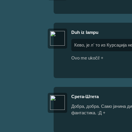
Duh iz lampu
Кево, је л' то из Курсаџија 
Ovo me ukoči! +
Срета-Штета
Добра, добра. Само јачина ди
фантастика. :Д +