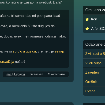
maš konačno je izašao na svetlost. Da li?
Omiljeno z
a jašu za tri soma, dao mi pocepanu i sad
tron
a evra, a meni onih 50 što duguješ da
ArfenS
ane, dobar, uvek me nasmeješ, odsrca 'nako.
------------------------------------
Odabrane de
i banke si
sprc'o u guzicu
, vreme ti je
sevap
Živi i radi u
ursadžija
nešto?
Vudu supa
Zaveden
pre 14 godina
messalina
9 komentara
Orešnik
Cveće