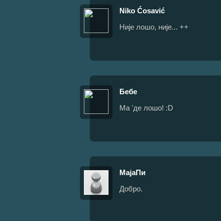
Niko Ćosavić
Није лошо, није... ++
Бебе
Ма 'де лошо! :D
МајаПи
Добро.