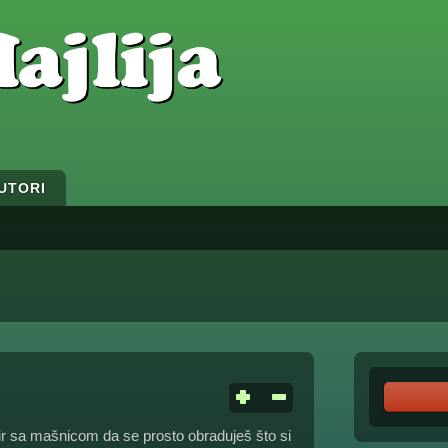
UTORI
pir sa mašnicom da se prosto obraduješ što si