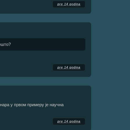
pre 14 godina
нешто?
pre 14 godina
нара у првом примеру је научна
pre 14 godina