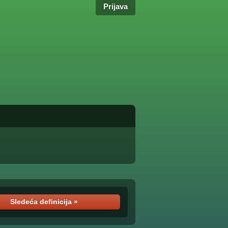
Prijava
Sledeća definicija »