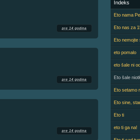
Indeks
Eto nama Per
Eto nas za 1
pre 14 godina
Eto nemojte 
eto pomalo
eto šale ni o
Eto šale nio
pre 14 godina
Eto setamo 
Eto sine, sta
Eto ti
eto ti ga na!
pre 14 godina
Eto ti sad tvo