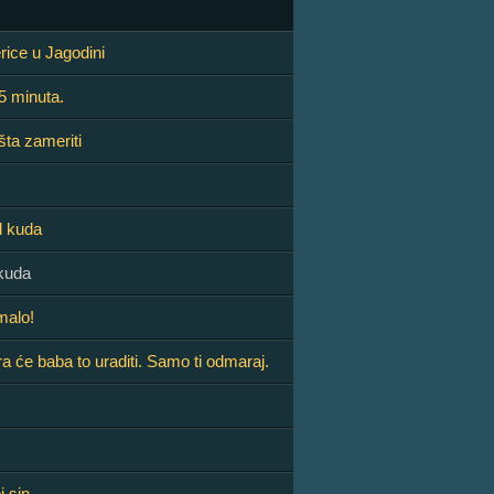
ice u Jagodini
5 minuta.
šta zameriti
d kuda
tkuda
malo!
ra će baba to uraditi. Samo ti odmaraj.
j sin