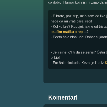
ga dobio. Humor koji nisi ni znao da i
- E brate, pazi trip, uz'o sam od lik
neće da mi vrati pare, reci!
- Kol'ko bre? Kupuješ jakne od trist
okačim mačku o rep
, a?
- Eeeto šale niotkuda! Dobar si jar
-----------------------------------------------
- Je li sine, o'li ti da se ženiš? Četir
bi bio!
- Eto šale niotkuda! Kevo, je l' to iz
K
Komentari