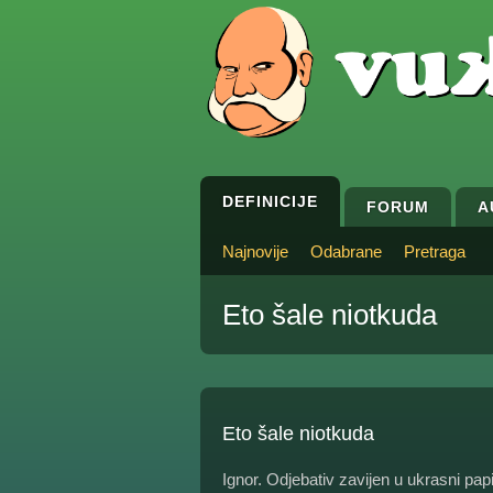
DEFINICIJE
FORUM
A
Najnovije
Odabrane
Pretraga
Eto šale niotkuda
Eto šale niotkuda
Ignor. Odjebativ zavijen u ukrasni pa