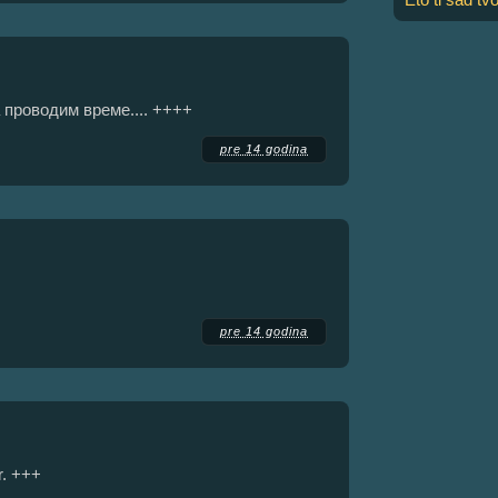
 проводим време.... ++++
pre 14 godina
pre 14 godina
r. +++