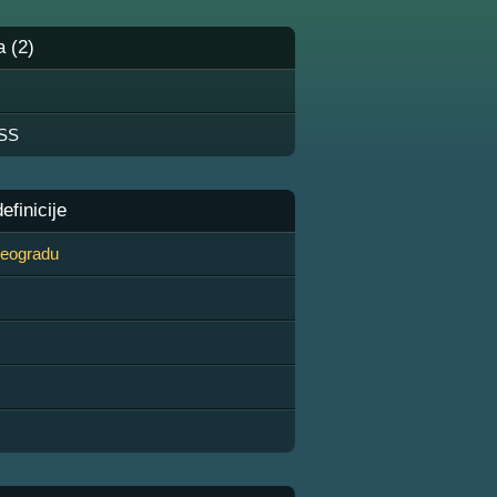
a (2)
DSS
finicije
 Beogradu