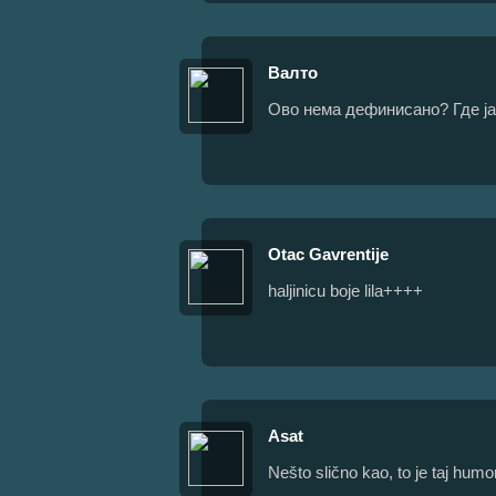
Валто
Ово нема дефинисано? Где ја
Otac Gavrentije
haljinicu boje lila++++
Asat
Nešto slično kao, to je taj humo