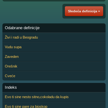
Sledeća definicija »
Odabrane definicije
Živi i radi u Beogradu
Vudu supa
Zaveden
Orešnik
Cveće
Indeks
Evo ti sine nesto sitno,cokoladu da kupis
Evo ti sine pare za bioskop