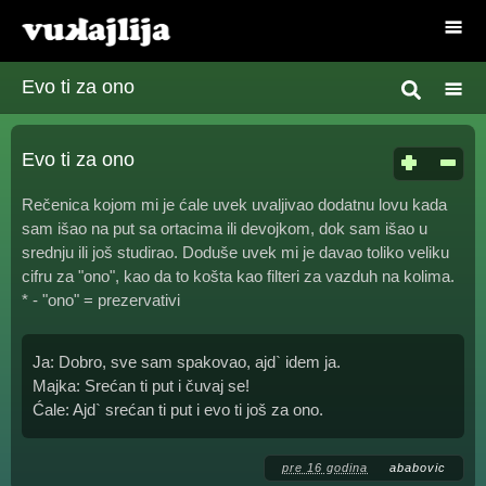
Evo ti za ono
Evo ti za ono
Rečenica kojom mi je ćale uvek uvaljivao dodatnu lovu kada
sam išao na put sa ortacima ili devojkom, dok sam išao u
srednju ili još studirao. Doduše uvek mi je davao toliko veliku
cifru za "ono", kao da to košta kao filteri za vazduh na kolima.
* - "ono" = prezervativi
Ja: Dobro, sve sam spakovao, ajd` idem ja.
Majka: Srećan ti put i čuvaj se!
Ćale: Ajd` srećan ti put i evo ti još za ono.
pre 16 godina
ababovic