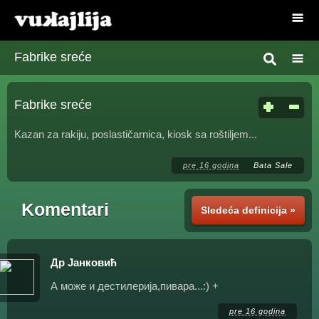
Fabrike sreće
Fabrike sreće
Kazan za rakiju, poslastičarnica, kiosk sa roštiljem...
pre 16 godina
Bata Sale
Komentari
Sledeća definicija »
Др Јанковић
А може и дестилерија,пивара...:) +
pre 16 godina