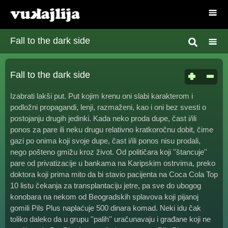
Fall to the dark side
Fall to the dark side
Izabrati lakši put. Put kojim krenu oni slabi karakterom i
podložni propagandi, lenji, razmaženi, kao i oni bez svesti o
postojanju drugih jedinki. Kada neko proda dupe, čast i/ili
ponos za pare ili neku drugu relativno kratkoročnu dobit, čime
gazi po onima koji svoje dupe, čast i/ili ponos nisu prodali,
nego pošteno gmižu kroz život. Od političara koji ''štancuje''
pare od privatizacije u bankama na Karipskim ostrvima, preko
doktora koji prima mito da bi stavio pacijenta na Coca Cola Top
10 listu čekanja za transplantaciju jetre, pa sve do ubogog
konobara na nekom od Beogradskih splavova koji pijanoj
gomili Pils Plus naplaćuje 500 dinara komad. Neki idu čak
toliko daleko da u grupu ''palih'' uračunavaju i građane koji ne