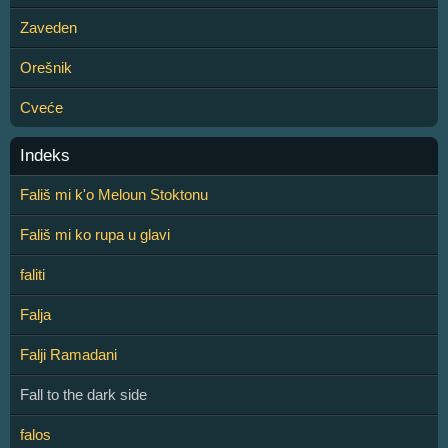
Zaveden
Orešnik
Cveće
Indeks
Fališ mi k'o Meloun Stoktonu
Fališ mi ko rupa u glavi
faliti
Falja
Falji Ramadani
Fall to the dark side
falos