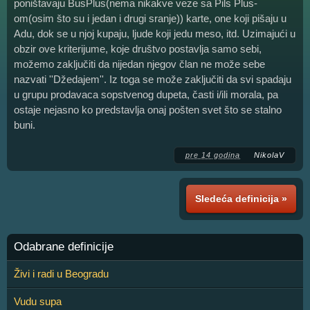
poništavaju BusPlus(nema nikakve veze sa Pils Plus-
om(osim što su i jedan i drugi sranje)) karte, one koji pišaju u
Adu, dok se u njoj kupaju, ljude koji jedu meso, itd. Uzimajući u
obzir ove kriterijume, koje društvo postavlja samo sebi,
možemo zaključiti da nijedan njegov član ne može sebe
nazvati ''Džedajem''. Iz toga se može zaključiti da svi spadaju
u grupu prodavaca sopstvenog dupeta, časti i/ili morala, pa
ostaje nejasno ko predstavlja onaj pošten svet što se stalno
buni.
pre 14 godina
NikolaV
Sledeća definicija »
Odabrane definicije
Živi i radi u Beogradu
Vudu supa