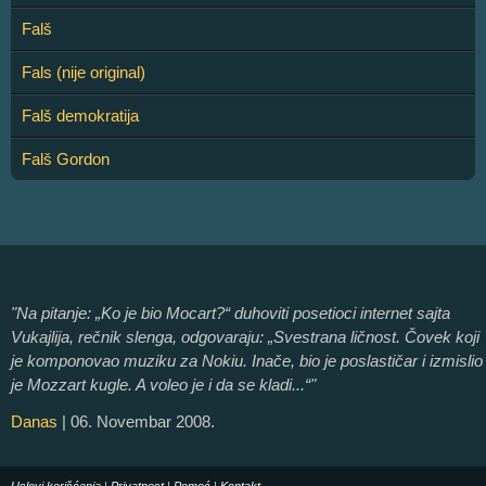
Falš
Fals (nije original)
Falš demokratija
Falš Gordon
"Na pitanje: „Ko je bio Mocart?“ duhoviti posetioci internet sajta
Vukajlija, rečnik slenga, odgovaraju: „Svestrana ličnost. Čovek koji
je komponovao muziku za Nokiu. Inače, bio je poslastičar i izmislio
je Mozzart kugle. A voleo je i da se kladi...“"
Danas
| 06. Novembar 2008.
Uslovi korišćenja
|
Privatnost
|
Pomoć
|
Kontakt