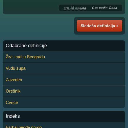
pre 15 godina
Gospodin Čoek
Sledeća definicija »
Odabrane definicije
Živi i radi u Beogradu
Vudu supa
Zaveden
Orešnik
Cveće
Indeks
Farbaj negde drugo