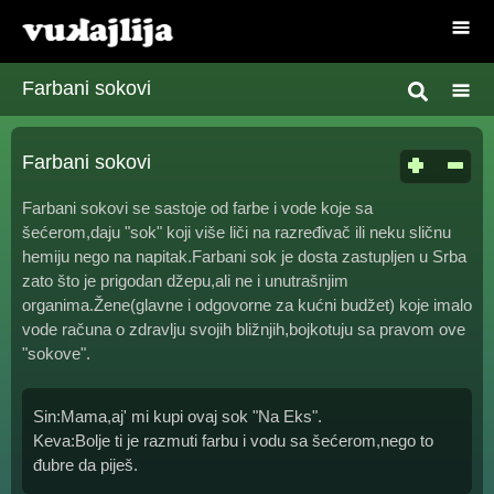
Farbani sokovi
Farbani sokovi
Farbani sokovi se sastoje od farbe i vode koje sa
šećerom,daju "sok" koji više liči na razređivač ili neku sličnu
hemiju nego na napitak.Farbani sok je dosta zastupljen u Srba
zato što je prigodan džepu,ali ne i unutrašnjim
organima.Žene(glavne i odgovorne za kućni budžet) koje imalo
vode računa o zdravlju svojih bližnjih,bojkotuju sa pravom ove
"sokove".
Sin:Mama,aj' mi kupi ovaj sok "Na Eks".
Keva:Bolje ti je razmuti farbu i vodu sa šećerom,nego to
đubre da piješ.