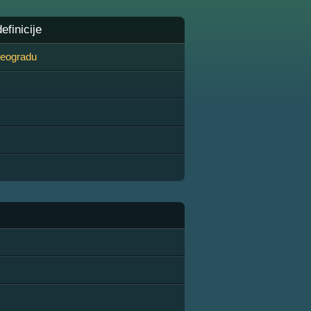
finicije
 Beogradu