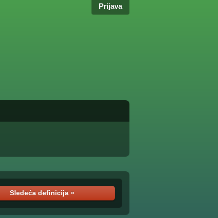
Prijava
Sledeća definicija »