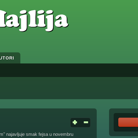
UTORI
am" najavljuje smak fejsa u novembru