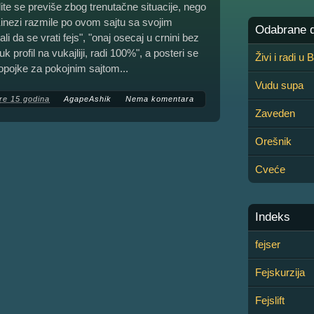
ite se previše zbog trenutačne situacije, nego
Kinezi razmile po ovom sajtu sa svojim
Odabrane de
i da se vrati fejs", "onaj osecaj u crnini bez
k profil na vukajliji, radi 100%", a posteri se
Živi i radi u
opojke za pokojnim sajtom...
Vudu supa
re 15 godina
AgapeAshik
Nema komentara
Zaveden
Orešnik
Cveće
Indeks
fejser
Fejskurzija
Fejslift