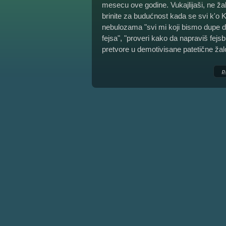
mesecu ove godine. Vukajlijaši, ne žal
brinite za budućnost kada se svi k'o 
nebulozama "svi mi koji bismo dupe dal
fejsa", "proveri kako da napraviš fejsbu
pretvore u demotivisane patetične žal
p