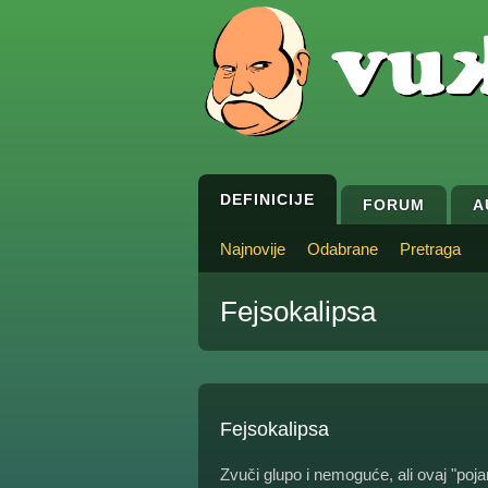
DEFINICIJE
FORUM
A
Najnovije
Odabrane
Pretraga
Fejsokalipsa
Fejsokalipsa
Zvuči glupo i nemoguće, ali ovaj "poj