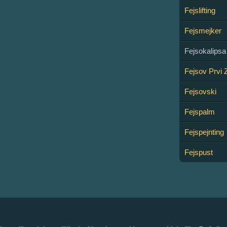
Fejslifting
Fejsmejker
Fejsokalipsa
Fejsov Prvi 
Fejsovski
Fejspalm
Fejspejnting
Fejspust