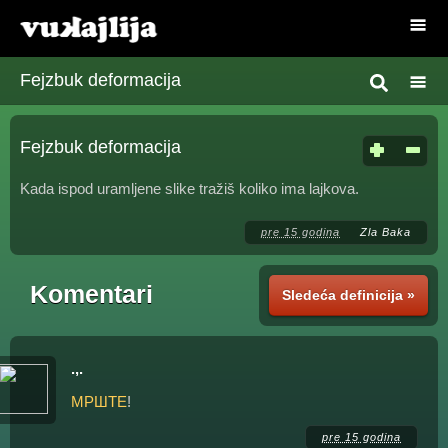
Fejzbuk deformacija
Fejzbuk deformacija
Kada ispod uramljene slike tražiš koliko ima lajkova.
pre 15 godina
Zla Baka
Komentari
Sledeća definicija »
.,.
МРШТЕ
!
pre 15 godina