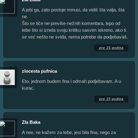
A jebi ga, zato postoje minusi, da vidiš šta valja, šta
ne.
Što se tiče ne-previše-nežnih komentara, lepo od
tebe što si iznela svoju kritiku sasvim iskreno, ako ti
se već nešto ne sviđa, nema potrebe da podjebavaš.
pre 15 godina
zlocesta pufnica
Eto, jednom budem fina i odmah podjebavam. A u
kurac.
pre 15 godina
Zla Baka
A nee, ne kažem za tebe, jesi bila fina, nego za