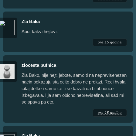
Zla Baka
Auu, kakvi hejtovi.
pre 15 godina
zlocesta pufnica
Zla Bako, nije hejt, jebote, samo ti na neprevisenezan
nacin pokazuju sta ocito dobro ne prolazi. Reci hvala,
citaj defke i samo ce ti se kazati da bi ubuduce
izbegavala. I ja sam obicno neprevisefina, ali sad mi
se spava pa eto.
pre 15 godina
Zla Baka