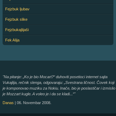
Fejzbuk ljubav
Fejzbuk slike
Fejzbukajlijaši
Fek Alija
"Na pitanje: „Ko je bio Mocart?“ duhoviti posetioci internet sajta
Vukajlija, rečnik slenga, odgovaraju: „Svestrana ličnost. Čovek koji
je komponovao muziku za Nokiu. Inače, bio je poslastičar i izmislio
je Mozzart kugle. A voleo je i da se kladi...“"
Danas
| 06. Novembar 2008.