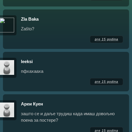
Zla Baka
Zašto?
pre 15 godina
leeksi
пфхахааха
pre 15 godina
Ареи Куен
зашто се и даље трудиш када имаш довољно
поена за постере?
pre 15 godina