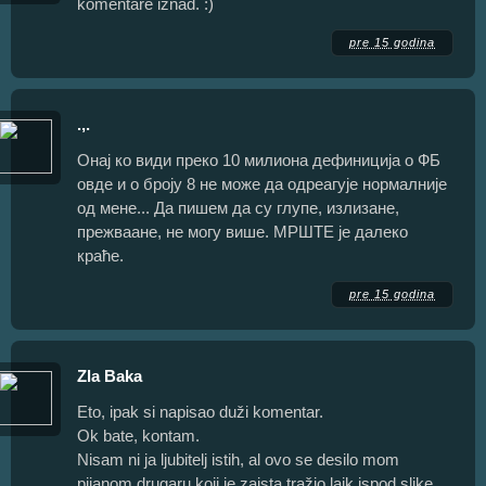
komentare iznad. :)
pre 15 godina
.,.
Онај ко види преко 10 милиона дефиниција о ФБ
овде и о броју 8 не може да одреагује нормалније
од мене... Да пишем да су глупе, излизане,
прежваане, не могу више. МРШТЕ је далеко
краће.
pre 15 godina
Zla Baka
Eto, ipak si napisao duži komentar.
Ok bate, kontam.
Nisam ni ja ljubitelj istih, al ovo se desilo mom
pijanom drugaru koji je zaista tražio lajk ispod slike.