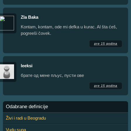
Zla Baka
Kontam, kontam, ode mi defka u kurac. Al šta ćeš,
pogreeši čovek.
pre 15 godina
leeksi
брате од мене пљус, пусти ове
pre 15 godina
Odabrane definicije
Živi i radi u Beogradu
Vudu supa