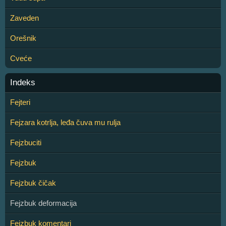
Zaveden
Orešnik
Cveće
Indeks
Fejteri
Fejzara kotrlja, leđa čuva mu rulja
Fejzbuciti
Fejzbuk
Fejzbuk čičak
Fejzbuk deformacija
Fejzbuk komentari