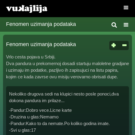
Fenomen uzimanja podataka
Fenomen uzimanja podataka
Vrlo cesta pojava u Srbiji.
Dva pandura u prekomernoj dosadi startuju maloletne gradjane
i uzimaju im podatke, pazljivo ih zapisujuci na listu papira,
kojim ce kada zavrse ovu misiju verovarno obrisati dupe.
Nekoliko drugova sedi na klupici nesto posle ponoci,dva
dokona pandura im prilaze...
-Pandur:Dobro vece.Licne karte
-Druzina u glas:Nemamo
-Pandur:Kako to da nemate.Po koliko godina imate.
-Svi u glas:17