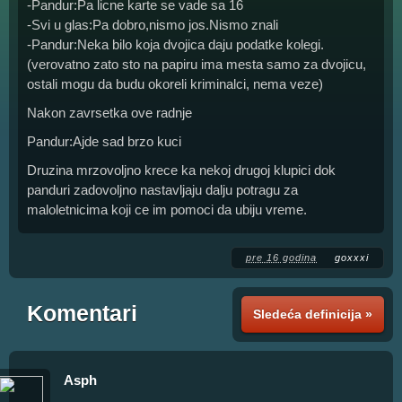
-Pandur:Pa licne karte se vade sa 16
-Svi u glas:Pa dobro,nismo jos.Nismo znali
-Pandur:Neka bilo koja dvojica daju podatke kolegi.
(verovatno zato sto na papiru ima mesta samo za dvojicu,
ostali mogu da budu okoreli kriminalci, nema veze)
Nakon zavrsetka ove radnje
Pandur:Ajde sad brzo kuci
Druzina mrzovoljno krece ka nekoj drugoj klupici dok
panduri zadovoljno nastavljaju dalju potragu za
maloletnicima koji ce im pomoci da ubiju vreme.
pre 16 godina
goxxxi
Komentari
Sledeća definicija »
Asph