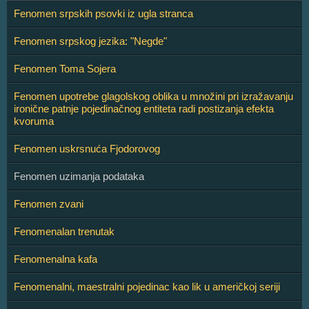
Fenomen srpskih psovki iz ugla stranca
Fenomen srpskog jezika: "Negde"
Fenomen Toma Sojera
Fenomen upotrebe glagolskog oblika u množini pri izražavanju
ironične patnje pojedinačnog entiteta radi postizanja efekta
kvoruma
Fenomen uskrsnuća Fjodorovog
Fenomen uzimanja podataka
Fenomen zvani
Fenomenalan trenutak
Fenomenalna kafa
Fenomenalni, maestralni pojedinac kao lik u američkoj seriji