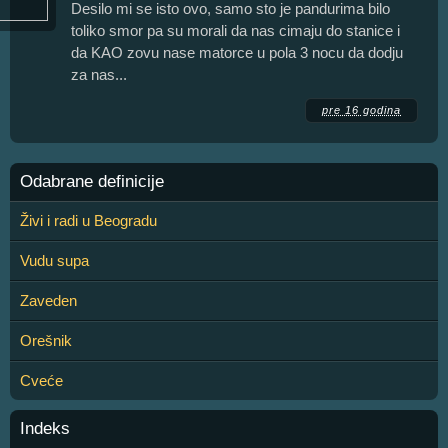
Desilo mi se isto ovo, samo sto je pandurima bilo
toliko smor pa su morali da nas cimaju do stanice i
da KAO zovu nase matorce u pola 3 nocu da dodju
za nas...
pre 16 godina
Odabrane definicije
Živi i radi u Beogradu
Vudu supa
Zaveden
Orešnik
Cveće
Indeks